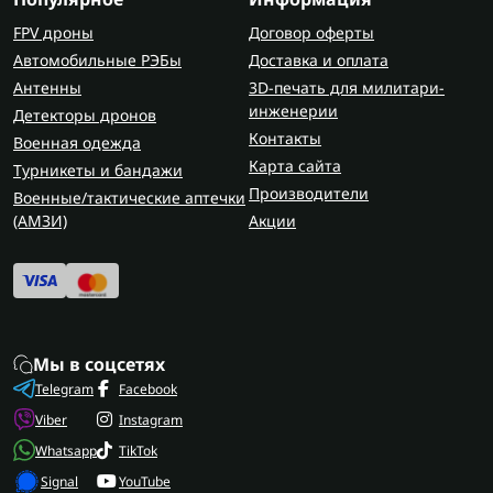
FPV дроны
Договор оферты
Автомобильные РЭБы
Доставка и оплата
Антенны
3D-печать для милитари-
инженерии
Детекторы дронов
Контакты
Военная одежда
Карта сайта
Турникеты и бандажи
Производители
Военные/тактические аптечки
(AMЗИ)
Акции
Мы в соцсетях
Telegram
Facebook
Viber
Instagram
Whatsapp
TikTok
Signal
YouTube