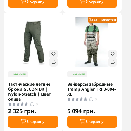
В корзину
В корзину
Заканчивается
В наличии
В наличии
Тактические летние
Вейдерсы забродные
брюки GECON BR |
Tramp Angler TRFB-004-
Nylon-Stretch | Цвет
XL
олива
0
0
2 325 грн.
5 094 грн.
В корзину
В корзину