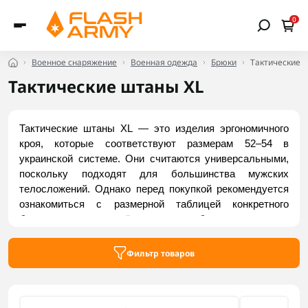
0
Военное снаряжение
Военная одежда
Брюки
Тактические 
Тактические штаны XL
Тактические штаны XL — это изделия эргономичного 
кроя, которые соответствуют размерам 52–54 в 
украинской системе. Они считаются универсальными, 
поскольку подходят для большинства мужских 
телосложений. Однако перед покупкой рекомендуется 
ознакомиться с размерной таблицей конкретного 
бренда и сравнить её со своими обхватами талии и 
бедер. Заказывайте доступные тактические брюки 
размера XL в интернет-магазине Flash Army.
Фильтр товаров