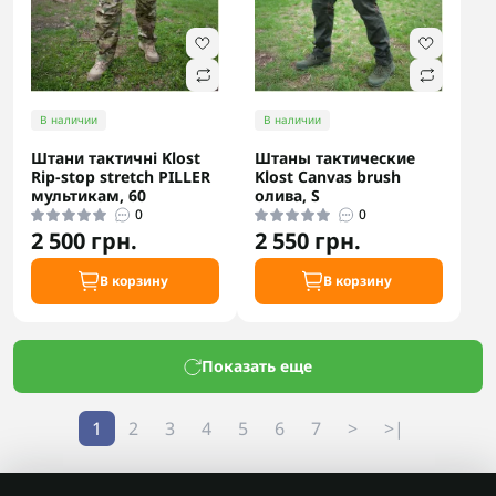
В наличии
В наличии
Штани тактичні Klost
Штаны тактические
Rip-stop stretch PILLER
Klost Canvas brush
мультикам, 60
олива, S
0
0
2 500 грн.
2 550 грн.
В корзину
В корзину
Показать еще
1
2
3
4
5
6
7
>
>|