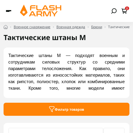
0
Военное снаряжение
Военная одежда
Брюки
Тактические 
Тактические штаны M
Тактические штаны M — подходят военным и 
сотрудникам силовых структур со средними 
параметрами телосложения. Как правило, они 
изготавливаются из износостойких материалов, таких 
как рипстоп, полиэстер, хлопок или комбинированные 
ткани. Кроме того, многие модели имеют 
водоотталкивающую пропитку, которая помогает 
защитить ткань от влаги и загрязнений. А эргономичный 
крой обеспечивает свободу движений во время ходьбы, 
Фильтр товаров
бега, приседаний и т. д. Заказывайте проверенные 
тактические брюки размера M на сайте Flash Army.