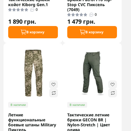
койот Kiborg Gen.1
Stop CVC Пиксель
(7049)
0
0
1 890 грн.
1 479 грн.
В корзину
В корзину
В наличии
В наличии
Летние
Тактические летние
функциональные
брюки GECON BR |
боевые штаны Military
Nylon-Stretch | Цвет
Пиксель
олива