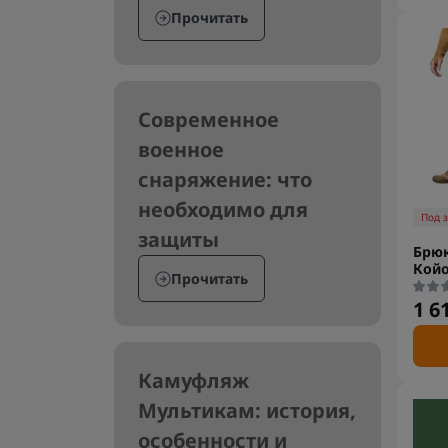
Прочитать
Современное
военное
снаряжение: что
необходимо для
Под 
защиты
Брюк
Койо
Прочитать
1 6
Камуфляж
Мультикам: история,
особенности и