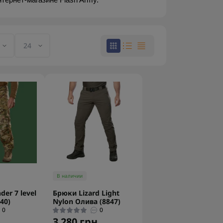
тернет-магазине Flash Army.
В наличии
er 7 level
Брюки Lizard Light
40)
Nylon Олива (8847)
0
0
.
3 280 грн.