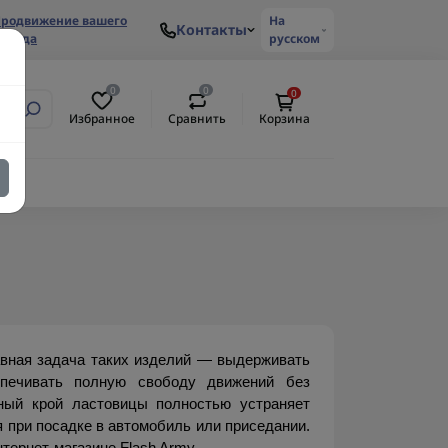
родвижение вашего
На
Контакты
ренда
русском
0
0
0
Избранное
Сравнить
Корзина
вная задача таких изделий — выдерживать 
печивать полную свободу движений без 
ный крой ластовицы полностью устраняет 
 при посадке в автомобиль или приседании. 