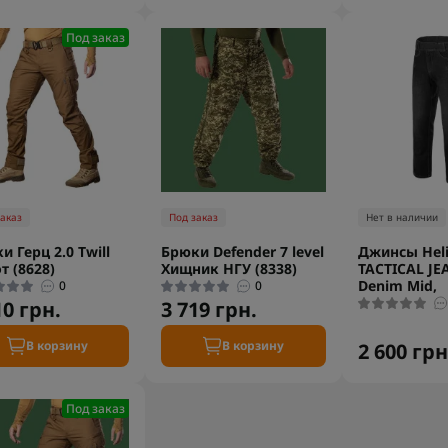
Под заказ
заказ
Под заказ
Нет в наличии
и Герц 2.0 Twill
Брюки Defender 7 level
Джинсы Heli
т (8628)
Хищник НГУ (8338)
TACTICAL JE
Denim Mid,
0
0
10 грн.
3 719 грн.
В корзину
В корзину
2 600 грн
Под заказ