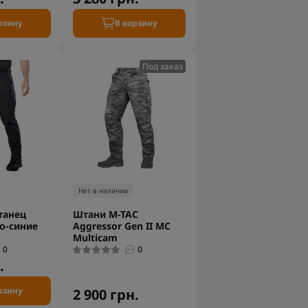
рзину
В корзину
Под заказ
Нет в наличии
танец
Штани M-TAC
о-синие
Aggressor Gen II MC
Multicam
0
0
.
рзину
2 900 грн.