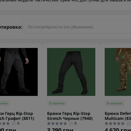
уальные модели тактических брюк 4XL доступны для заказа в ин
ртировка:
личии
В наличии
В наличии
и Герц Rip-Stop
Брюки Герц Rip-Stop
Брюки Defend
tch Графит (8811)
Stretch Черные (7940)
Multicam (83
0
0
90 грн.
3 290 грн.
4 620 грн