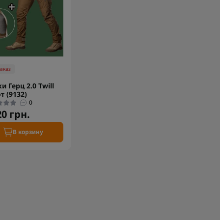
заказ
и Герц 2.0 Twill
т (9132)
0
20 грн.
В корзину