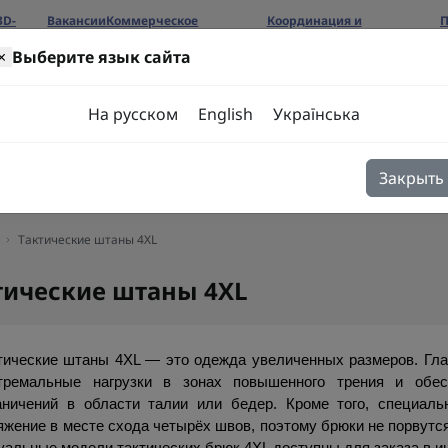
3D-
Вакансии
Коммерческое
Координация и
П
предложение
сотрудничество
б
×
Выберите язык сайта
ров
На русском
English
Українська
Закрыть
я
Блог
Контакты
Тактические штаны 4XL
тические штаны 4XL
тические штаны 4XL — это одежда увеличенных размеров. Гла
тремальные нагрузки в зонах повышенного трения и обес
аничений в области талии или бедер. Кроме того, специаль
яжение в месте схода четырёх швов, поэтому брюки не порвутся