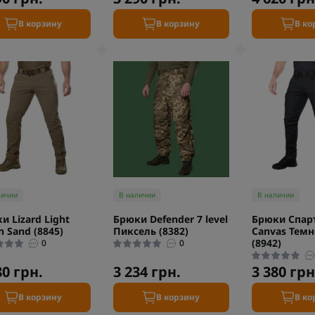
В корзину
В корзину
В ко
личии
В наличии
В наличии
и Lizard Light
Брюки Defender 7 level
Брюки Спар
n Sand (8845)
Пиксель (8382)
Canvas Темн
(8942)
0
0
80 грн.
3 234 грн.
3 380 грн
В корзину
В корзину
В ко