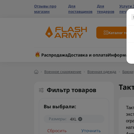
Отзывы про
Для
Для
Услуги 
магазин
поставщиков
тендеров
печати
Каталог това
Распродажа
Доставка и оплата
Информаци
Военное снаряжение
Военная одежда
Брюки
Так
Фильтр товаров
Вы выбрали:
Так
экс
Размеры:
4XL
огр
нат
Сбросить
Уточнить