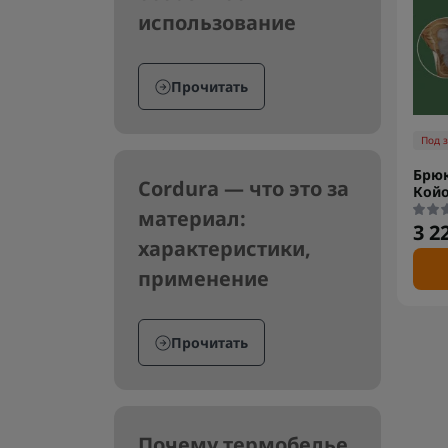
использование
Прочитать
Под 
Брюк
Cordura — что это за
Койо
материал:
3 2
характеристики,
применение
Прочитать
Почему термобелье