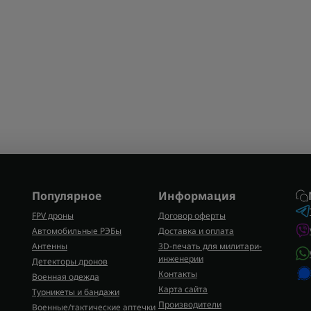
Популярное
Информация
FPV дроны
Договор оферты
Автомобильные РЭБы
Доставка и оплата
Антенны
3D-печать для милитари-
инженерии
Детекторы дронов
Контакты
Военная одежда
Карта сайта
Турникеты и бандажи
Производители
Военные/тактические аптечки