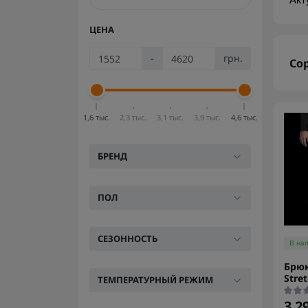
Акт
ЦЕНА
-
грн.
Со
1,6 тыс.
2,3 тыс.
3,1 тыс.
3,9 тыс.
4,6 тыс.
БРЕНД
ПОЛ
СЕЗОННОСТЬ
В на
Брюк
Stre
ТЕМПЕРАТУРНЫЙ РЕЖИМ
3 2