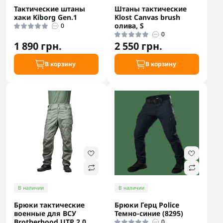
Тактические штаны
Штаны тактические
хаки Kiborg Gen.1
Klost Canvas brush
олива, S
0
0
1 890 грн.
2 550 грн.
В корзину
В корзину
В наличии
В наличии
Брюки тактические
Брюки Герц Police
военные для ВСУ
Темно-синие (8295)
Brotherhood UTP 2.0
0