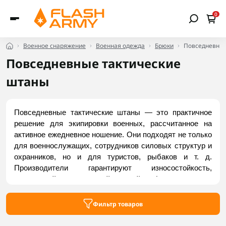
0
Военное снаряжение
Военная одежда
Брюки
Повседневные
Повседневные тактические
штаны
Повседневные тактические штаны — это практичное 
решение для экипировки военных, рассчитанное на 
активное ежедневное ношение. Они подходят не только 
для военнослужащих, сотрудников силовых структур и 
охранников, но и для туристов, рыбаков и т. д. 
Производители гарантируют износостойкость, 
однотонный сдержанный дизайн (для удачного 
сочетания с другой одеждой) и максимальный комфорт 
при движении. Вы можете выбрать летние, 
Фильтр товаров
демисезонные и зимние варианты повседневных 
тактических брюк в каталоге Flash Army.