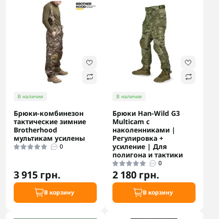
В наличии
В наличии
Брюки-комбинезон
Брюки Han-Wild G3
тактические зимние
Multicam с
Brotherhood
наколенниками |
мультикам усилены
Регулировка +
усиление | Для
0
полигона и тактики
0
3 915 грн.
2 180 грн.
В корзину
В корзину