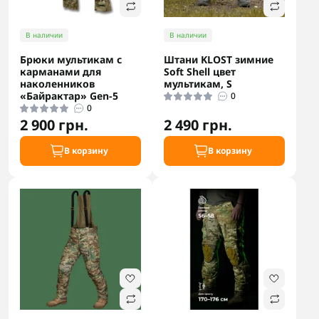
В наличии
В наличии
Брюки мультикам с
Штани KLOST зимние
карманами для
Soft Shell цвет
наколенников
мультикам, S
«Байрактар» Gen-5
0
0
2 900 грн.
2 490 грн.
В корзину
В корзину