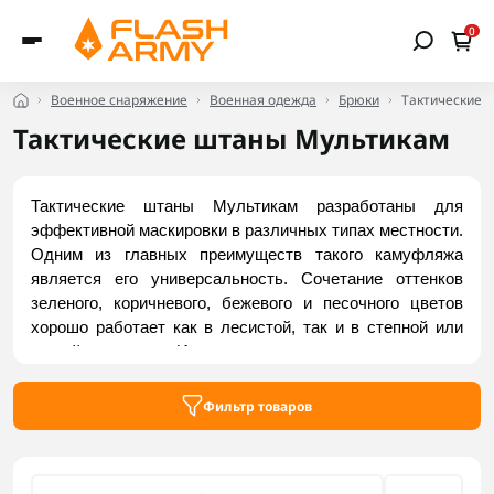
0
Военное снаряжение
Военная одежда
Брюки
Тактические 
Тактические штаны Мультикам
Тактические штаны Мультикам разработаны для 
эффективной маскировки в различных типах местности. 
Одним из главных преимуществ такого камуфляжа 
является его универсальность. Сочетание оттенков 
зеленого, коричневого, бежевого и песочного цветов 
хорошо работает как в лесистой, так и в степной или 
горной местности. Именно поэтому он является самым 
популярным выбором среди военных. Ознакомиться с 
доступными моделями тактических брюк Мультикам 
Фильтр товаров
можно в каталоге Flash Army.