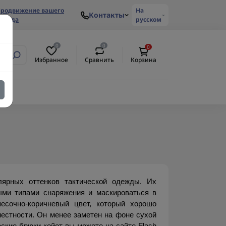
родвижение вашего
На
Контакты
ренда
русском
0
0
0
Избранное
Сравнить
Корзина
ярных оттенков тактической одежды. Их 
ми типами снаряжения и маскироваться в 
есочно-коричневый цвет, который хорошо 
естности. Он менее заметен на фоне сухой 