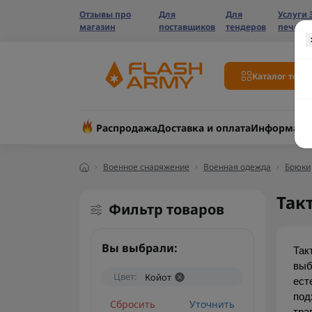
Отзывы про
Для
Для
Услуги 
магазин
поставщиков
тендеров
печати
Каталог това
Распродажа
Доставка и оплата
Информаци
Военное снаряжение
Военная одежда
Брюки
Так
Фильтр товаров
Вы выбрали:
Так
выб
Цвет:
Койот
ест
под
Сбросить
Уточнить