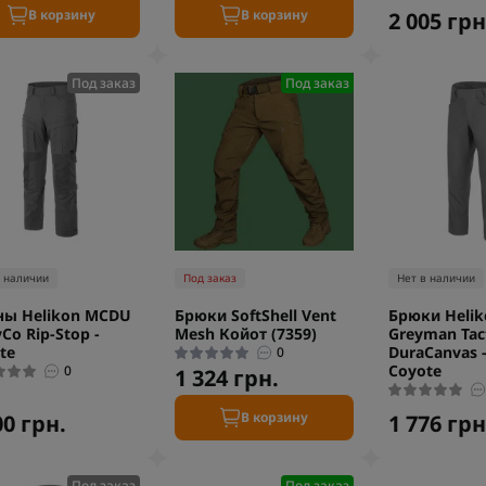
В корзину
В корзину
2 005 грн
Под заказ
Под заказ
в наличии
Под заказ
Нет в наличии
ы Helikon MCDU
Брюки SoftShell Vent
Брюки Helik
Co Rip-Stop -
Mesh Койот (7359)
Greyman Tact
te
DuraCanvas -
0
Coyote
0
1 324 грн.
В корзину
00 грн.
1 776 грн
Под заказ
Под заказ