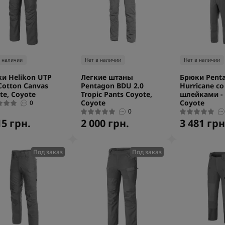
в наличии
Нет в наличии
Нет в наличии
и Helikon UTP
Легкие штаны
Брюки Pent
Cotton Canvas
Pentagon BDU 2.0
Hurricane со
te, Coyote
Tropic Pants Coyote,
шлейками - 
Coyote
Coyote
0
0
15 грн.
2 000 грн.
3 481 грн
Под заказ
Под заказ