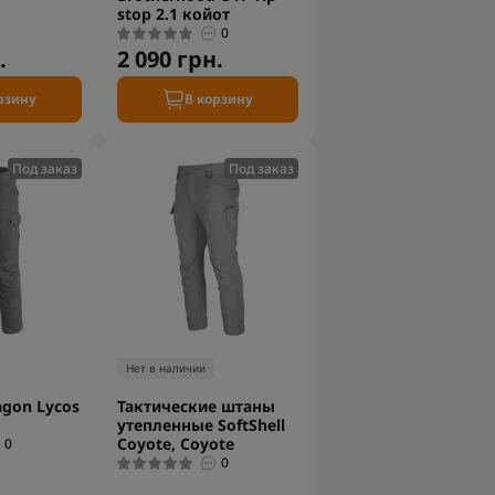
stop 2.1 койот
0
.
2 090 грн.
рзину
В корзину
Под заказ
Под заказ
Нет в наличии
gon Lycos
Тактические штаны
утепленные SoftShell
Coyote, Coyote
0
0