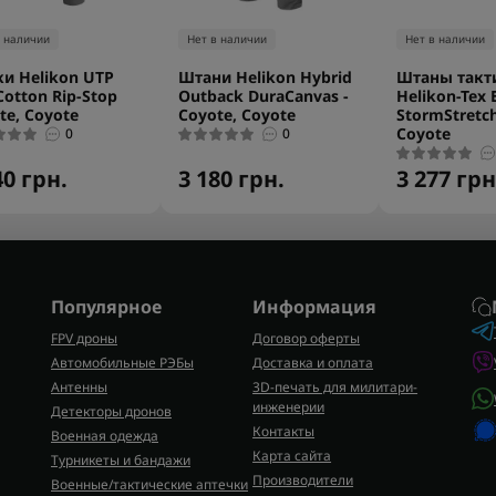
в наличии
Нет в наличии
Нет в наличии
и Helikon UTP
Штани Helikon Hybrid
Штаны такт
Cotton Rip-Stop
Outback DuraCanvas -
Helikon-Tex
te, Coyote
Coyote, Coyote
StormStretc
Coyote
0
0
40 грн.
3 180 грн.
3 277 грн
Популярное
Информация
FPV дроны
Договор оферты
Автомобильные РЭБы
Доставка и оплата
Антенны
3D-печать для милитари-
инженерии
Детекторы дронов
Контакты
Военная одежда
Карта сайта
Турникеты и бандажи
Производители
Военные/тактические аптечки