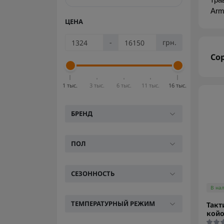
тра
Arm
ЦЕНА
-
грн.
Со
1 тыс.
3 тыс.
6 тыс.
11 тыс.
16 тыс.
БРЕНД
ПОЛ
СЕЗОННОСТЬ
В на
ТЕМПЕРАТУРНЫЙ РЕЖИМ
Такт
койо