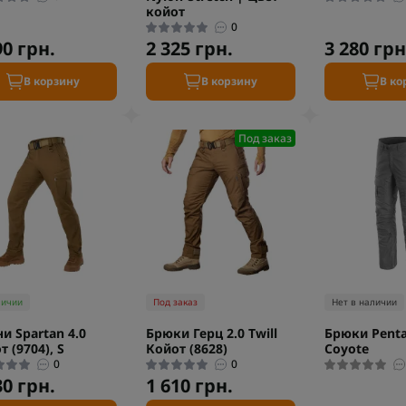
койот
0
90 грн.
2 325 грн.
3 280 грн
В корзину
В корзину
В ко
Под заказ
личии
Под заказ
Нет в наличии
и Spartan 4.0
Брюки Герц 2.0 Twill
Брюки Penta
т (9704), S
Койот (8628)
Coyote
0
0
30 грн.
1 610 грн.