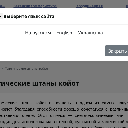
3D-
Вакансии
Коммерческое
Координация и
П
предложение
сотрудничество
б
×
Выберите язык сайта
ров
На русском
English
Українська
Закрыть
я
Блог
Контакты
Тактические штаны койот
тические штаны койот
тические штаны койот выполнены в одном из самых попул
ирают благодаря способности хорошо сочетаться с различны
ественной среде. Этот оттенок — светло-коричневый или п
ходит для использования в степной, пустынной и каменистой м