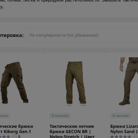
вы, почвы, песка и природной растительности. Заказать тактиче
y.
ртировка:
личии
В наличии
В наличии
ические брюки
Тактические летние
Брюки Lizard
т Kiborg Gen.1
брюки GECON BR |
Nylon Sand (
Nylon-Stretch | Цвет
0