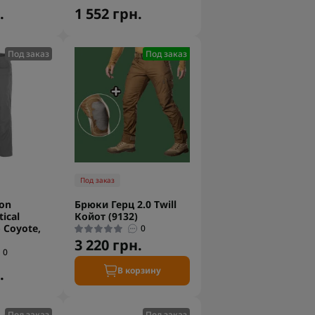
.
1 552 грн.
Под заказ
Под заказ
Под заказ
on
Брюки Герц 2.0 Twill
ical
Койот (9132)
 Coyote,
0
3 220 грн.
0
В корзину
.
Под заказ
Под заказ