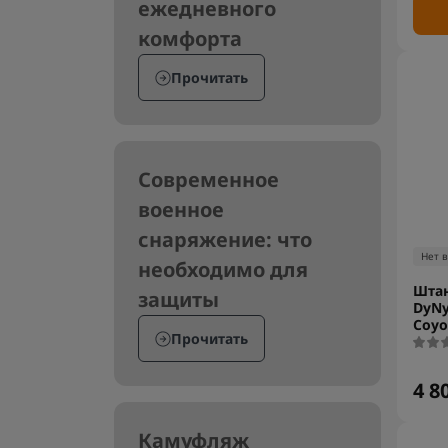
ежедневного
комфорта
Прочитать
Современное
военное
снаряжение: что
Нет 
необходимо для
Штан
защиты
DyNy
Coyo
Прочитать
4 8
Камуфляж