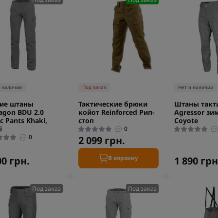
в наличии
Под заказ
Нет в наличии
ие штаны
Тактические брюки
Штаны такт
agon BDU 2.0
койот Reinforced Рип-
Agressor зи
c Pants Khaki,
стоп
Coyote
i
0
0
2 099 грн.
В корзину
00 грн.
1 890 грн
Под заказ
Под заказ