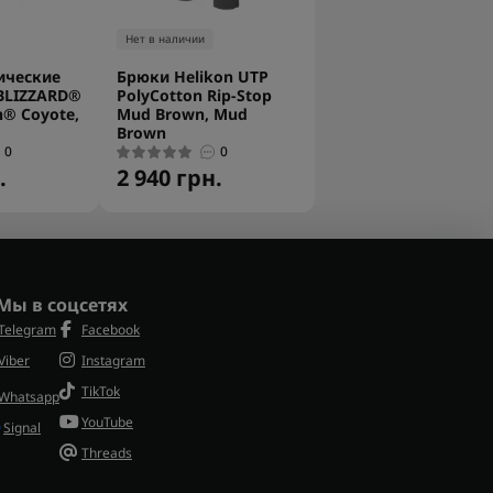
Нет в наличии
ические
Брюки Helikon UTP
 BLIZZARD®
PolyCotton Rip-Stop
h® Coyote,
Mud Brown, Mud
Brown
0
0
.
2 940 грн.
Мы в соцсетях
Telegram
Facebook
Viber
Instagram
TikTok
Whatsapp
YouTube
Signal
Threads