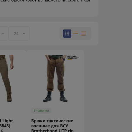
ские брюки койот вы можете на сайте Flash 
В наличии
 Light
Брюки тактические
8845)
военные для ВСУ
Brotherhood UTP rip
0