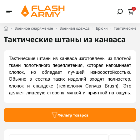
0
Военное снаряжение
Военная одежда
Брюки
Тактические 
Тактические штаны из канваса
Тактические штаны из канваса изготовлены из плотной 
ткани полотняного переплетения, которая напоминает 
хлопок, но обладает лучшей износостойкостью. 
Обычно в состав таких изделий входят полиэстер, 
хлопок и спандекс (технология Canvas Brush). Это 
делает лицевую сторону мягкой и приятной на ощупь. 
Кроме того, благодаря особому плотному переплетению 
нитей ткань устойчива к разрывам и деформациям. 
Купить тактические брюки из канваса вы можете в 
Фильтр товаров
интернет-магазине Flash Army.