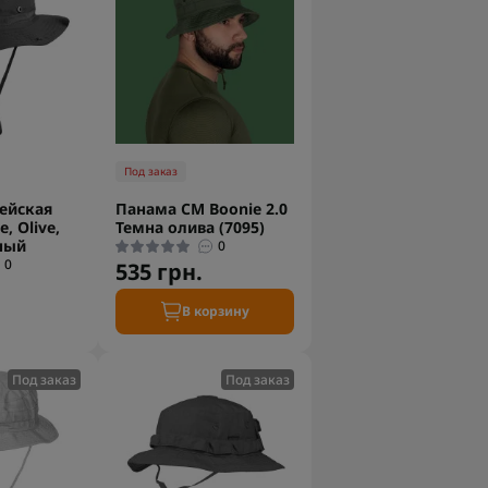
Под заказ
ейская
Панама CM Boonie 2.0
e, Olive,
Темна олива (7095)
ный
0
0
535 грн.
В корзину
Под заказ
Под заказ