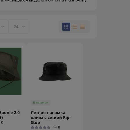
ть имеющиеся модели можно на Flash Army.
В наличии
oonie 2.0
Летняя панамка
5)
олива с сеткой Rip-
Stop
0
0