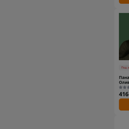
Под 
Пана
Олив
416