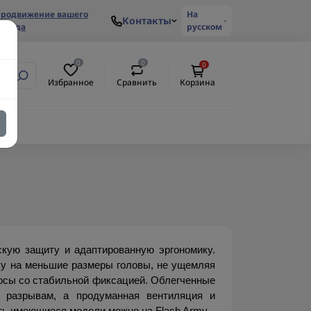
родвижение вашего
На
Контакты
ренда
русском
0
0
0
Избранное
Сравнить
Корзина
кую защиту и адаптированную эргономику. 
у на меньшие размеры головы, не ущемляя 
лосы со стабильной фиксацией. Облегченные 
 разрывам, а продуманная вентиляция и 