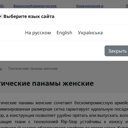
3D-
Вакансии
Коммерческое
Координация и
П
предложение
сотрудничество
б
×
Выберите язык сайта
ров
На русском
English
Українська
Закрыть
я
Блог
Контакты
ы
Тактические панамы женские
тические панамы женские
тические панамы женские сочетают бескомпромиссную армейс
имизированная размерная сетка гарантирует идеальную посадк
ор, а конструкция позволяет удобно прятать или выпускать во
ащие ткани с технологией Rip-Stop устойчивы к износу и