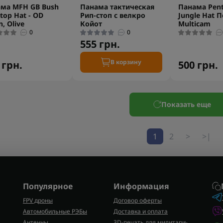
ма MFH GB Bush
Панама тактическая
Панама Pen
Stop Hat - OD
Рип-стоп с велкро
Jungle Hat 
, Olive
Койот
Multicam
0
0
555 грн.
В корзину
 грн.
500 грн.
Показать еще
1
2
>
>|
Популярное
Информация
FPV дроны
Договор оферты
Автомобильные РЭБы
Доставка и оплата
Антенны
3D-печать для милитари-