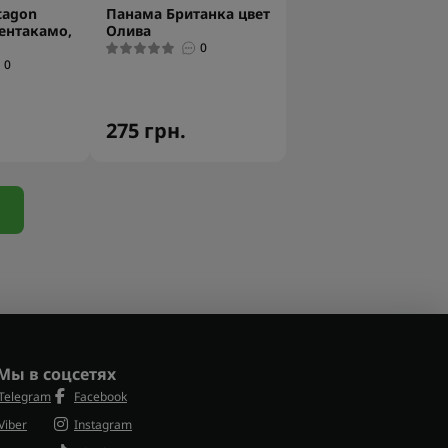
tagon
Панама Британка цвет
Пентакамо,
Олива
0
0
275 грн.
Мы в соцсетях
Telegram
Facebook
Viber
Instagram