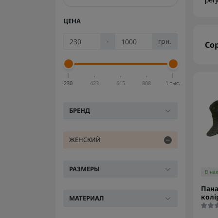
рег
ЦЕНА
-
грн.
Со
230
423
615
808
1 тыс.
БРЕНД
ЖЕНСКИЙ
РАЗМЕРЫ
В на
Пана
колі
МАТЕРИАЛ