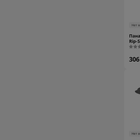
Нет 
Пана
Rip-S
306
Нет 