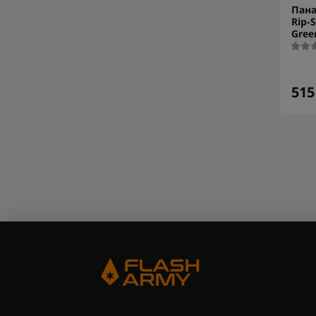
Пана
Rip-
Green
515