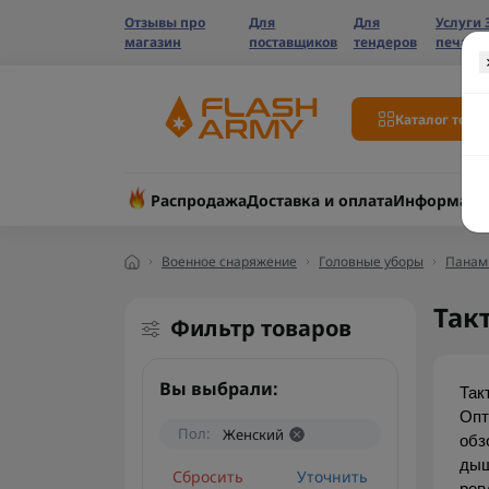
Отзывы про
Для
Для
Услуги 
магазин
поставщиков
тендеров
печати
Каталог това
Распродажа
Доставка и оплата
Информаци
Военное снаряжение
Головные уборы
Панам
Так
Фильтр товаров
Вы выбрали:
Так
Опт
Пол:
Женский
обз
дыш
Сбросить
Уточнить