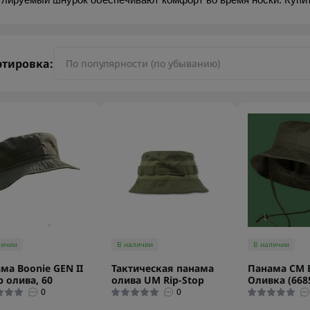
улируемый шнурок обеспечивают комфорт во время носки. Купи
ртировка:
личии
В наличии
В наличии
ма Boonie GEN II
Тактическая панама
Панама CM B
р олива, 60
олива UM Rip-Stop
Оливка (668
0
0