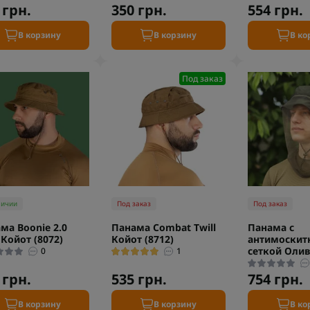
 грн.
350 грн.
554 грн.
В корзину
В корзину
В ко
Под заказ
личии
Под заказ
Под заказ
ма Boonie 2.0
Панама Combat Twill
Панама с
 Койот (8072)
Койот (8712)
антимоскит
сеткой Олив
0
1
 грн.
535 грн.
754 грн.
В корзину
В корзину
В ко