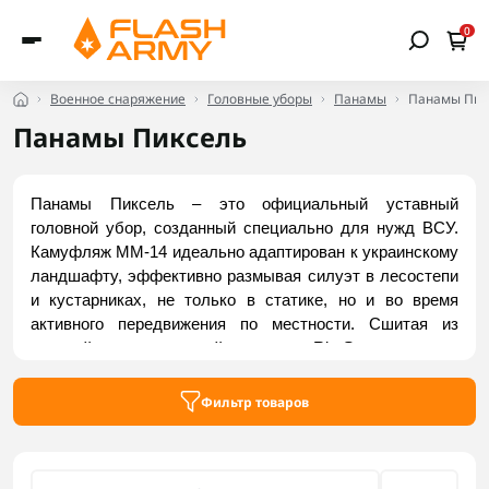
0
Военное снаряжение
Головные уборы
Панамы
Панамы Пик
Панамы Пиксель
Панамы Пиксель – это официальный уставный 
головной убор, созданный специально для нужд ВСУ. 
Камуфляж ММ-14 идеально адаптирован к украинскому 
ландшафту, эффективно размывая силуэт в лесостепи 
и кустарниках, не только в статике, но и во время 
активного передвижения по местности. Сшитая из 
прочной армированной ткани Rip-Stop, панама 
устойчива к разрывам, не выгорает на солнце и 
безупречно сочетается со уставной формой и 
Фильтр товаров
экипировкой. Заказать актуальные модели можно на 
Flash Army.