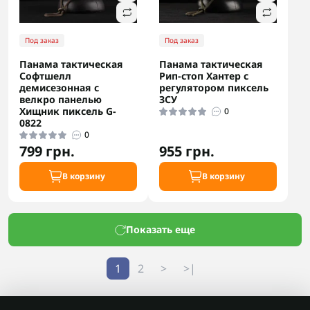
Под заказ
Под заказ
Панама тактическая
Панама тактическая
Софтшелл
Рип-стоп Хантер с
демисезонная с
регулятором пиксель
велкро панелью
ЗСУ
Хищник пиксель G-
0
0822
0
799 грн.
955 грн.
В корзину
В корзину
Показать еще
1
2
>
>|