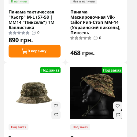
В наличии
Нет в наличии
Панама тактическая
Панама
"Хьотр" M-L (57-58 |
Маскировочная Vik-
ММ14 "Пиксель") ТМ
tailor Рип-Стоп ММ-14
Баллистика
(Украинский пиксель),
Пиксель
0
0
890 грн.
В корзину
468 грн.
Под заказ
Под заказ
Под заказ
Под заказ