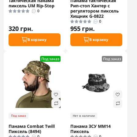
Тактическая панама
Панама тактическая
пиксель UM Rip-Stop
Рип-стоп Хантер с
регулятором пиксель
0
Хищник G-0822
0
320 грн.
955 грн.
В корзину
В корзину
Под заказ
Под заказ
Под заказ
Нет в наличии
Панама Combat Twill
Панама ЗСУ ММ14
Пиксель (8494)
Пиксель
0
0