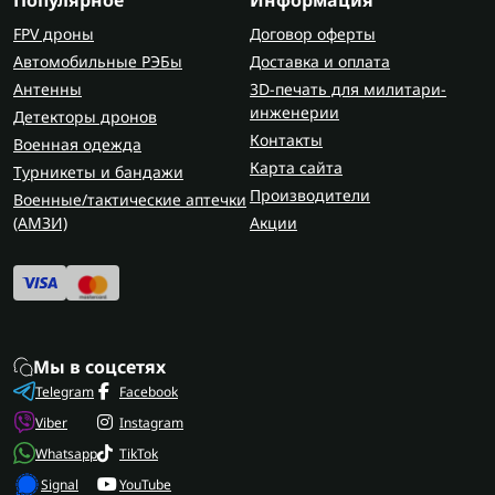
Популярное
Информация
FPV дроны
Договор оферты
Автомобильные РЭБы
Доставка и оплата
Антенны
3D-печать для милитари-
инженерии
Детекторы дронов
Контакты
Военная одежда
Карта сайта
Турникеты и бандажи
Производители
Военные/тактические аптечки
(AMЗИ)
Акции
Мы в соцсетях
Telegram
Facebook
Viber
Instagram
Whatsapp
TikTok
Signal
YouTube