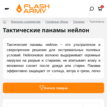
0
Военное снаряжение
Головные уборы
Панамы
Тактические
Тактические панамы нейлон
Тактические панамы нейлон – это ультралегкое и 
сверхпрочное решение для экстремальных полевых 
условий. Нейлоновое волокно выдерживает огромные 
нагрузки на разрыв и стирание, не впитывает влагу и 
мгновенно сохнет после дождя или стирки. Панама 
эффективно защищает от солнца, ветра и грязи, легко 
чистится даже влажной салфеткой и компактно 
складывается в карман, не утрачивая формы. Она 
идеальна для рейдов в жару и высокой влажности. 
Фильтр товаров
Заказать надежные модели можно на Flash Army.