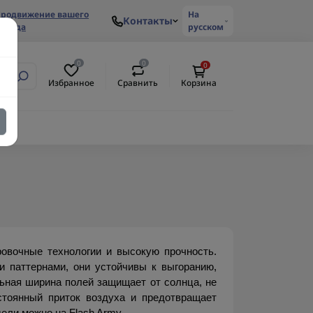
родвижение вашего
На
Контакты
ренда
русском
0
0
0
Избранное
Сравнить
Корзина
овочные технологии и высокую прочность. 
паттернами, они устойчивы к выгоранию, 
ьная ширина полей защищает от солнца, не 
стоянный приток воздуха и предотвращает 