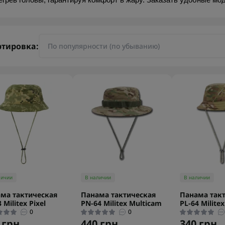
егрев головы, гарантируя комфорт в жару. Заказать удобные мод
ртировка:
личии
В наличии
В наличии
ма тактическая
Панама тактическая
Панама так
 Militex Pixel
PN-64 Militex Multicam
РL-64 Milite
0
0
 грн.
440 грн.
340 грн.