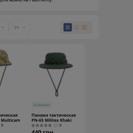
ели можно на Flash Army.
В наличии
тическая
Панама тактическая
x Multicam
PN-65 Militex Khaki
0
0
440 грн.