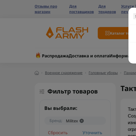
Отзывы про
Для
Для
Услуги 
магазин
поставщиков
тендеров
печати
Каталог това
Распродажа
Доставка и оплата
Информаци
Военное снаряжение
Головные уборы
Панам
Так
Фильтр товаров
Вы выбрали:
Так
Соз
Бренд:
Militex
изн
огр
Сбросить
Уточнить