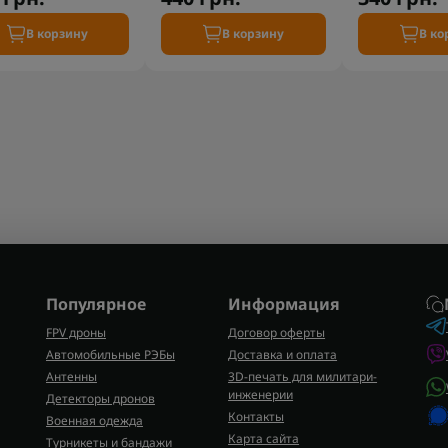
В корзину
В корзину
В ко
Популярное
Информация
FPV дроны
Договор оферты
Автомобильные РЭБы
Доставка и оплата
Антенны
3D-печать для милитари-
инженерии
Детекторы дронов
Контакты
Военная одежда
Карта сайта
Турникеты и бандажи