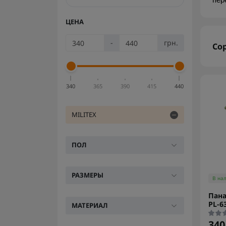
пер
ЦЕНА
-
грн.
Со
340
365
390
415
440
MILITEX
ПОЛ
РАЗМЕРЫ
В на
Пана
РL-63
МАТЕРИАЛ
340