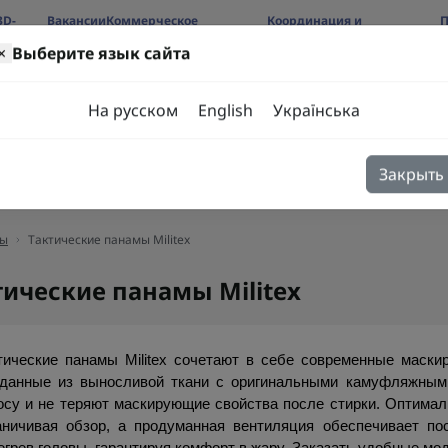
3D-
Вакансии
Коммерческое
Координация и
П
предложение
сотрудничество
б
×
Выберите язык сайта
ров
На русском
English
Українська
Закрыть
я
Блог
Контакты
ы
Тактические панамы Militex
тические панамы Militex
тические панамы Militex сочетают в себе современные маскир
данные из выносливой ткани с оригинальными камуфляжными 
осу и не теряют маскирующие свойства после стирки. Оптимал
аничивая обзор, а продуманная вентиляция обеспечивает по