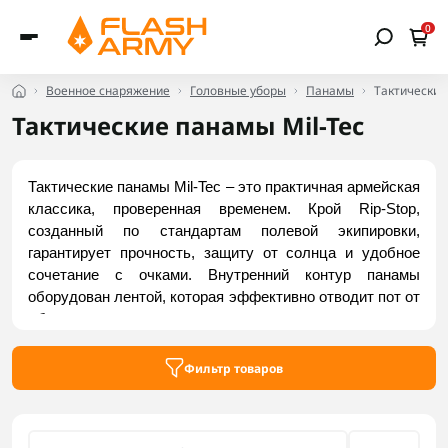
0
Военное снаряжение
Головные уборы
Панамы
Тактические
Тактические панамы Mil-Tec
Тактические панамы Mil-Tec – это практичная армейская 
классика, проверенная временем. Крой Rip-Stop, 
созданный по стандартам полевой экипировки, 
гарантирует прочность, защиту от солнца и удобное 
сочетание с очками. Внутренний контур панамы 
оборудован лентой, которая эффективно отводит пот от 
лба и предотвращает натирание, а люверсы с сетчатым 
фильтром спасают от жары и насекомых. Специальная 
лента по периметру позволяет легко закрепить 
Фильтр товаров
маскировку. Заказать удобные модели можно на Flash 
Army.