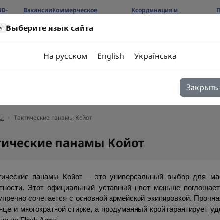
3D-
Вакансии
Коммерческое
Координация и
П
предложение
сотрудничество
б
×
Выберите язык сайта
ров
На русском
English
Українська
Закрыть
я
Блог
Контакты
ы
Тактические панамы Койот
тические панамы Койот
тические панамы Койот – это универсальный выбор для маск
тности. Этот официальный уставный цвет меньше поглощает 
упречно сочетается с основной армейской экипировкой. Прочна
нце и многократной стирке, а продуманный крой гарантирует уд