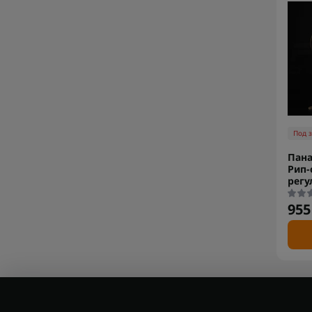
Под 
Пана
Рип-
регу
955