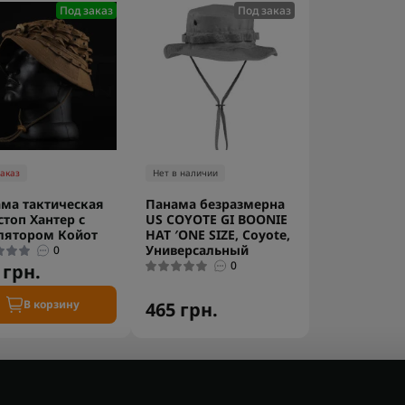
Под заказ
Под заказ
заказ
Нет в наличии
ма тактическая
Панама безразмерна
стоп Хантер с
US COYOTE GI BOONIE
лятором Койот
HAT ′ONE SIZE, Coyote,
Универсальный
0
0
 грн.
В корзину
465 грн.