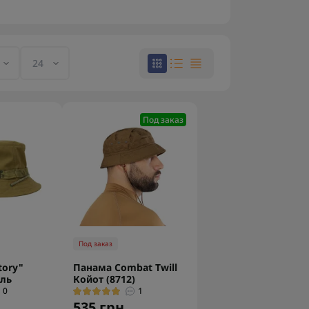
Под заказ
Под заказ
tory"
Панама Combat Twill
ель
Койот (8712)
0
1
535 грн.