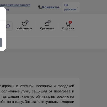
родвижение вашего
На
Контакты
ренда
русском
0
0
0
Избранное
Сравнить
Корзина
ировки в степной, песчаной и городской 
солнечные лучи, защищая от перегрева и 
я дышащая ткань устойчива к выгоранию на 
обство в жару. Заказать актуальные модели 