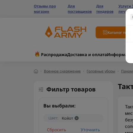
Отзывы про
Для
Для
Услуги 
магазин
поставщиков
тендеров
печати
Каталог това
Распродажа
Доставка и оплата
Информаци
Военное снаряжение
Головные уборы
Панам
Так
Фильтр товаров
Вы выбрали:
Так
мес
Цвет:
Койот
без
сол
Сбросить
Уточнить