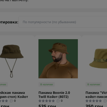
но на Flash Army.
ртировка:
личии
В наличии
В наличии
йская панама
Панама Boonie 2.0
Панама "Vic
(рип-стоп) Койот
Twill Койот (8072)
койот-пикс
0
0
 грн.
535 грн.
350 грн.