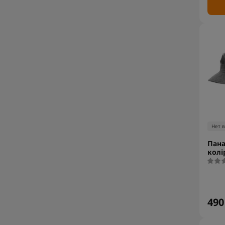
Нет 
Пана
колі
490