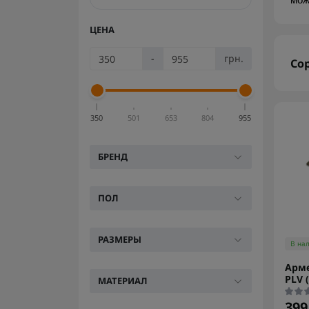
мож
ЦЕНА
-
грн.
Со
350
501
653
804
955
БРЕНД
ПОЛ
РАЗМЕРЫ
В на
Арме
PLV 
МАТЕРИАЛ
399