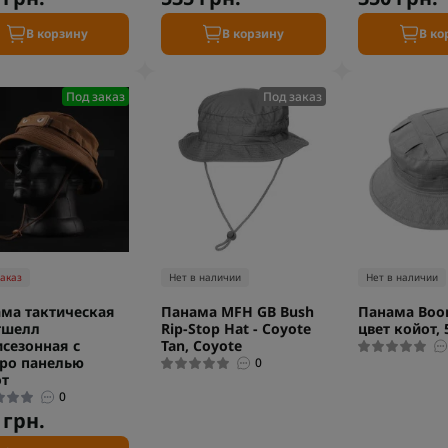
В корзину
В корзину
В ко
Под заказ
Под заказ
заказ
Нет в наличии
Нет в наличии
ма тактическая
Панама MFH GB Bush
Панама Boon
тшелл
Rip-Stop Hat - Coyote
цвет койот, 
сезонная с
Tan, Coyote
ро панелью
0
от
0
 грн.