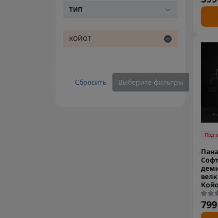
ТИП
КОЙОТ
Сбросить
Выберите фильтры
Под 
Пана
Соф
деми
велк
Кой
799