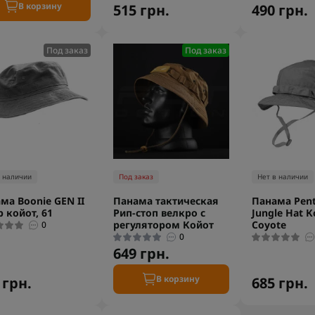
В корзину
515 грн.
490 грн.
Под заказ
Под заказ
в наличии
Под заказ
Нет в наличии
ма Boonie GEN II
Панама тактическая
Панама Pen
р койот, 61
Рип-стоп велкро с
Jungle Hat К
регулятором Койот
Coyote
0
0
649 грн.
В корзину
 грн.
685 грн.