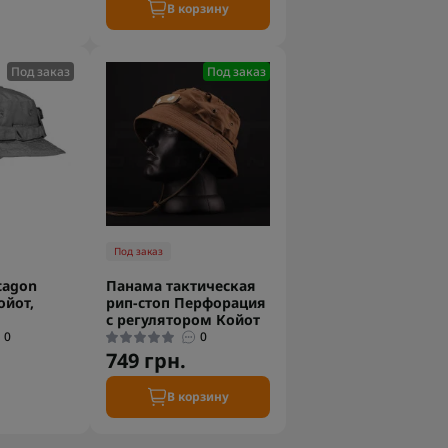
В корзину
Под заказ
Под заказ
Под заказ
tagon
Панама тактическая
ойот,
рип-стоп Перфорация
с регулятором Койот
0
0
749 грн.
В корзину