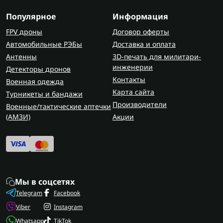
Популярное
Информация
FPV дроны
Договор оферты
Автомобильные РЭБы
Доставка и оплата
Антенны
3D-печать для милитари-
инженерии
Детекторы дронов
Контакты
Военная одежда
Карта сайта
Турникеты и бандажи
Производители
Военные/тактические аптечки
(AMЗИ)
Акции
Мы в соцсетях
Telegram
Facebook
Viber
Instagram
Whatsapp
TikTok