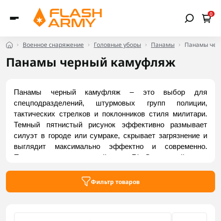
0
Военное снаряжение
Головные уборы
Панамы
Панамы чер
Панамы черный камуфляж
Панамы черный камуфляж – это выбор для 
спецподразделений, штурмовых групп полиции, 
тактических стрелков и поклонников стиля милитари. 
Темный пятнистый рисунок эффективно размывает 
силуэт в городе или сумраке, скрывает загрязнение и 
выглядит максимально эффектно и современно. 
Панама сшита из прочной ткани Rip-Stop, устойчива к 
износу и выгоранию и оборудована продуманной 
вентиляцией для комфорта в жару. Заказать 
Фильтр товаров
актуальные модели можно на Flash Army.