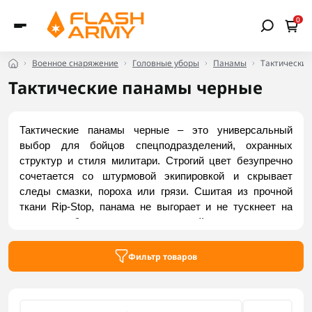
0
Военное снаряжение
Головные уборы
Панамы
Тактически
Тактические панамы черные
Тактические панамы черные – это универсальный 
выбор для бойцов спецподразделений, охранных 
структур и стиля милитари. Строгий цвет безупречно 
сочетается со штурмовой экипировкой и скрывает 
следы смазки, пороха или грязи. Сшитая из прочной 
ткани Rip-Stop, панама не выгорает и не тускнеет на 
солнце благодаря специальной пропитке, а 
продуманная вентиляция гарантирует комфорт во 
время активных действий. Заказать актуальные модели 
Фильтр товаров
можно на Flash Army.