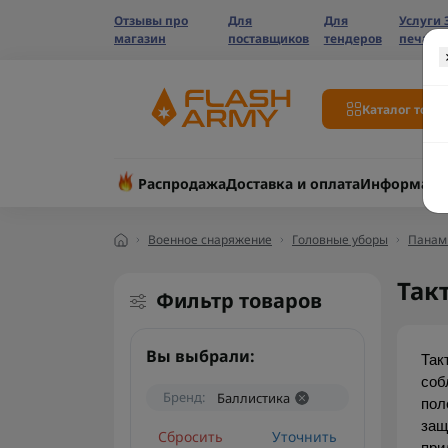
Отзывы про
Для
Для
Услуги 
магазин
поставщиков
тендеров
печати
Каталог това
Распродажа
Доставка и оплата
Информаци
Военное снаряжение
Головные уборы
Панам
Так
Фильтр товаров
Вы выбрали:
Так
соб
Бренд:
Баллистика
пол
защ
Сбросить
Уточнить