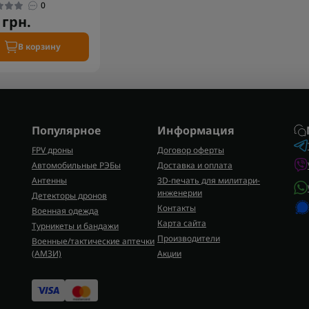
0
 грн.
В корзину
Популярное
Информация
FPV дроны
Договор оферты
Автомобильные РЭБы
Доставка и оплата
Антенны
3D-печать для милитари-
инженерии
Детекторы дронов
Контакты
Военная одежда
Карта сайта
Турникеты и бандажи
Производители
Военные/тактические аптечки
(AMЗИ)
Акции