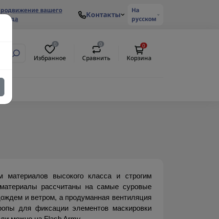
родвижение вашего
На
Контакты
ренда
русском
0
0
0
Избранное
Сравнить
Корзина
 материалов высокого класса и строгим 
материалы рассчитаны на самые суровые 
ождем и ветром, а продуманная вентиляция 
ропы для фиксации элементов маскировки 