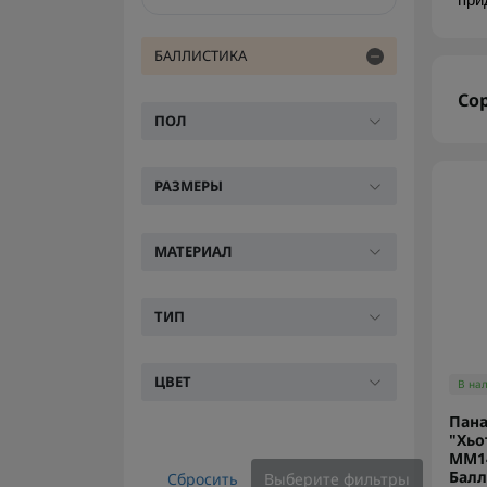
при
БАЛЛИСТИКА
Со
ПОЛ
РАЗМЕРЫ
МАТЕРИАЛ
ТИП
ЦВЕТ
В на
Пана
"Хьо
ММ14
Балл
Сбросить
Выберите фильтры