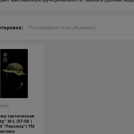
дают максимальную функциональность. Заказать удобные модел
ртировка:
личии
ма тактическая
тр" M-L (57-58 |
 "Пиксель") ТМ
истика