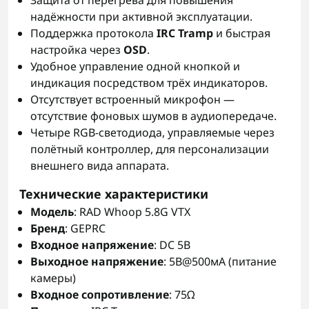
Защита от перегрева для повышения
надёжности при активной эксплуатации.
Поддержка протокола
IRC Tramp
и быстрая
настройка через
OSD
.
Удобное управление одной кнопкой и
индикация посредством трёх индикаторов.
Отсутствует встроенный микрофон —
отсутствие фоновых шумов в аудиопередаче.
Четыре RGB-светодиода, управляемые через
полётный контроллер, для персонализации
внешнего вида аппарата.
Технические характеристики
Модель
: RAD Whoop 5.8G VTX
Бренд
: GEPRC
Входное напряжение
: DC 5В
Выходное напряжение
: 5В@500мА (питание
камеры)
Входное сопротивление
: 75Ω