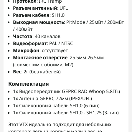
Протокол
: IRC Tramp
Разъем антенный
: UFL
Разъем кабеля
: SH1.0
Выходная мощность
: PitMode / 25мВт / 200мВт
/ 400мВт
Частота
: 40 каналов
Видеоформат
: PAL / NTSC
Микрофон
: отсутствует
Монтажное отверстие
: 25.5мм-26.5мм
(совместим с обоими, M2)
Вес
: 2г (без кабелей)
Комплектация
1x Видеопередатчик GEPRC RAD Whoop 5.8ГГц
1x Антенна GEPRC 72мм (IPEX/UFL)
1x Силиконовый кабель SH1.0 (6-пин)
1x Силиконовый кабель SH1.0 - SH1.25 (3-пин)
Этот VTX идеально подходит для небольших
коптеров: лёгкий корпус и малый вес не