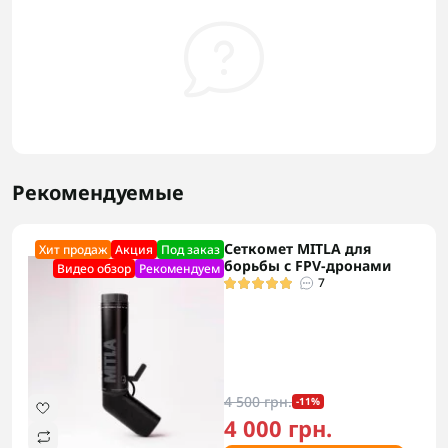
Рекомендуемые
Сеткомет MITLA для
Хит продаж
Акция
Под заказ
борьбы с FPV-дронами
Видео обзор
Рекомендуем
7
4 500 грн.
-11%
4 000 грн.