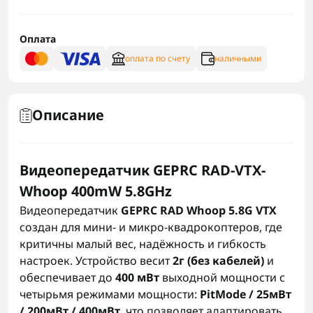
Оплата
оплата по счету
наличными
Описание
Видеопередатчик GEPRC RAD-VTX-
Whoop 400mW 5.8GHz
Видеопередатчик
GEPRC RAD Whoop 5.8G VTX
создан для мини- и микро-квадрокоптеров, где
критичны малый вес, надёжность и гибкость
настроек. Устройство весит
2г (без кабелей)
и
обеспечивает до
400 мВт
выходной мощности с
четырьмя режимами мощности:
PitMode / 25мВт
/ 200мВт / 400мВт
, что позволяет адаптировать