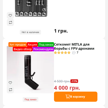
1 грн.
Нет в наличии
Сеткомет MITLA для
Хит продаж
Акция
Под заказ
борьбы с FPV-дронами
Видео обзор
Рекомендуем
7
4 500 грн.
-11%
4 000 грн.
В корзину
Под заказ