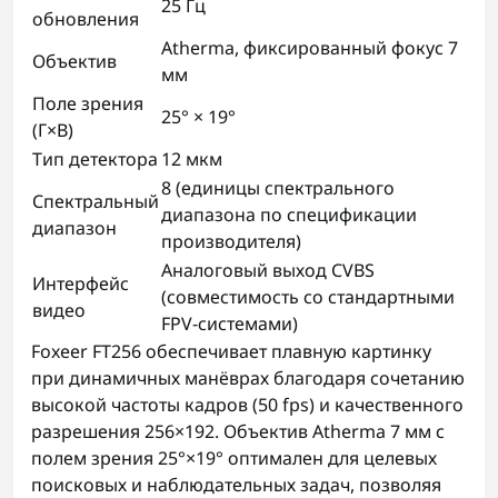
25 Гц
обновления
Atherma, фиксированный фокус 7
Объектив
мм
Поле зрения
25° × 19°
(Г×В)
Тип детектора
12 мкм
8 (единицы спектрального
Спектральный
диапазона по спецификации
диапазон
производителя)
Аналоговый выход CVBS
Интерфейс
(совместимость со стандартными
видео
FPV-системами)
Foxeer FT256 обеспечивает плавную картинку
при динамичных манёврах благодаря сочетанию
высокой частоты кадров (50 fps) и качественного
разрешения 256×192. Объектив Atherma 7 мм с
полем зрения 25°×19° оптимален для целевых
поисковых и наблюдательных задач, позволяя