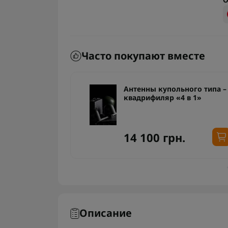
Часто покупают вместе
ьного типа –
Антенны купольного типа –
 в 1»
квадрифиляр «4 в 1»
14 100 грн.
Описание