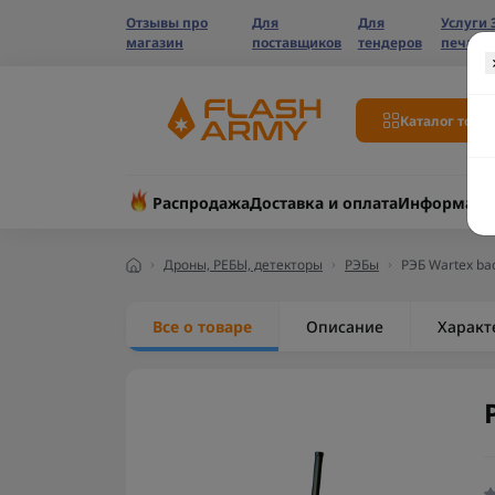
Отзывы про
Для
Для
Услуги 
магазин
поставщиков
тендеров
печати
Каталог това
Распродажа
Доставка и оплата
Информаци
Дроны, РЕБЫ, детекторы
РЭБы
РЭБ Wartex ba
Все о товаре
Описание
Характ