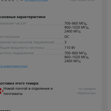
сновные характеристики
иапазон частот:
700–860 МГц,
860–1020 МГц,
2400 МГц
ип питания:
DC
оличество каналов подавления:
3
бщая мощность системы:
110 Вт
астоты подавления:
700–860 МГц,
860–1020 МГц,
2400 МГц
се характеристики
оставка этого товара:
Новой почтой в отделения и
по тарифам
перевозчика
почтоматы
плата