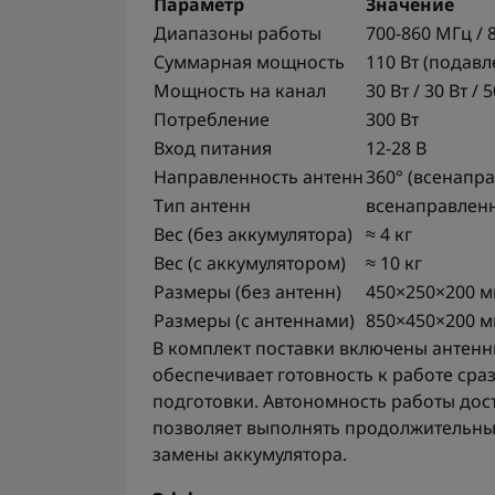
Параметр
Значение
Диапазоны работы
700-860 МГц / 
Суммарная мощность
110 Вт (подав
Мощность на канал
30 Вт / 30 Вт / 
Потребление
300 Вт
Вход питания
12-28 В
Направленность антенн
360° (всенапр
Тип антенн
всенаправленн
Вес (без аккумулятора)
≈ 4 кг
Вес (с аккумулятором)
≈ 10 кг
Размеры (без антенн)
450×250×200 
Размеры (с антеннами)
850×450×200 
В комплект поставки включены антенны
обеспечивает готовность к работе сра
подготовки. Автономность работы дост
позволяет выполнять продолжительные
замены аккумулятора.