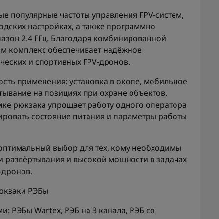
ые популярные частоты управления FPV-систем,
одских настройках, а также программно
азон 2.4 ГГц. Благодаря комбинированной
м комплекс обеспечивает надёжное
ческих и спортивных FPV-дронов.
сть применения: установка в окопе, мобильное
тывание на позициях при охране объектов.
мке рюкзака упрощает работу одного оператора
лировать состояние питания и параметры работы
оптимальный выбор для тех, кому необходимы
и развёртывания и высокой мощности в задачах
-дронов.
юкзаки РЭБы
ми:
РЭБы Wartex
,
РЭБ на 3 канала
,
РЭБ со