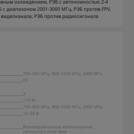
тивным охлаждением
,
РЭБ с автономностью 2-4
Б с диапазоном 2001-3000 МГц
,
РЭБ против FPV
,
 видеоканала
,
РЭБ против радиосигонала
700–860 МГц, 860–1020 МГц, 2400 МГц
DC
3
110 Вт
700–860 МГц, 860–1020 МГц, 2400 МГц
12–28 В
Всенаправленные коллинеарные,
купольного действия