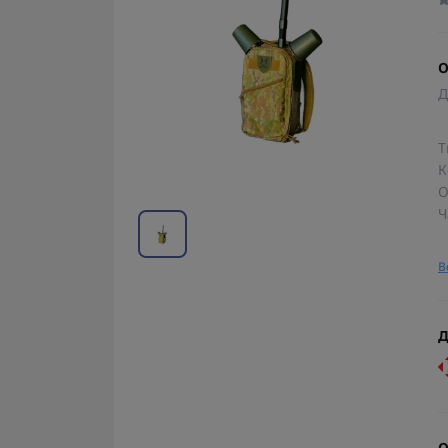
О
Д
Т
К
О
Ч
В
Д
О