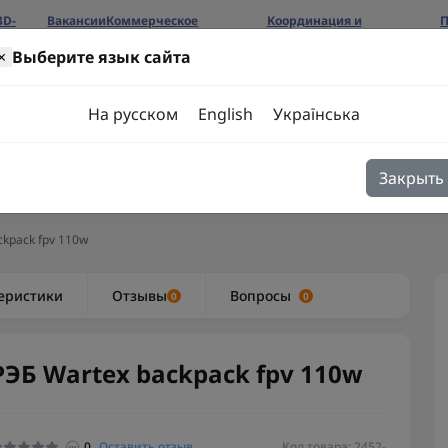
3D-
Вакансии
Коммерческое
Координация и
П
предложение
сотрудничество
б
×
Выберите язык сайта
ров
На русском
English
Українська
Закрыть
я
Блог
Контакты
ckpack fpv 110w
еристики
Отзывы
Вопросы
0
0
РЭБ Wartex backpack fpv 110w
0
Оставить отзыв
Код товара: 2452-