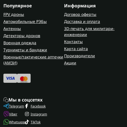
Популярное
Информация
FPV дроны
Договор оферты
Автомобильные РЭБы
Доставка и оплата
Антенны
3D-печать для милитари-
инженерии
Детекторы дронов
Контакты
Военная одежда
Карта сайта
Турникеты и бандажи
Производители
Военные/тактические аптечки
(AMЗИ)
Акции
Мы в соцсетях
Telegram
Facebook
Viber
Instagram
Whatsapp
TikTok