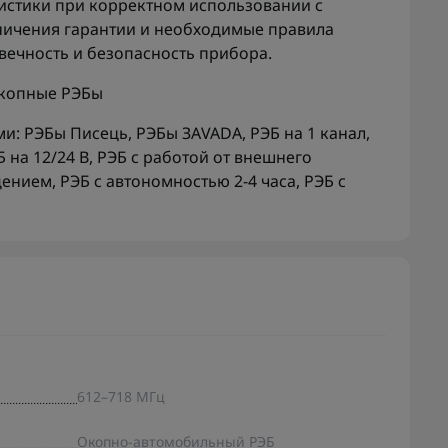
истики при корректном использовании с
ничения гарантии и необходимые правила
вечность и безопасность прибора.
копные РЭБы
ми:
РЭБы Писець
,
РЭБы ЗАVADA
,
РЭБ на 1 канал
,
Б на 12/24 В
,
РЭБ с работой от внешнего
дением
,
РЭБ с автономностью 2-4 часа
,
РЭБ с
612–718 МГц
Окопно-автомобильный РЭБ