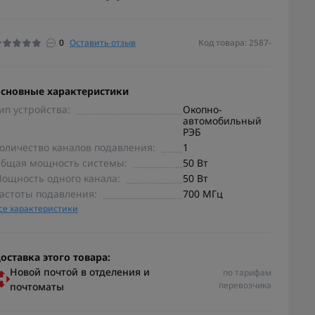
0
Оставить отзыв
Код товара: 2587-
сновные характеристики
ип устройства:
Окопно-
автомобильный
РЭБ
оличество каналов подавления:
1
бщая мощность системы:
50 Вт
ощность одного канала:
50 Вт
астоты подавления:
700 МГц
се характеристики
оставка этого товара:
Новой почтой в отделения и
по тарифам
перевозчика
почтоматы