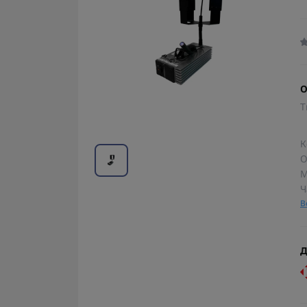
О
Т
К
О
М
Ч
В
Д