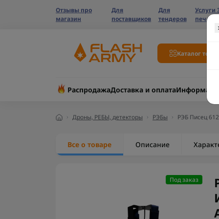
Отзывы про
Для
Для
Услуги 
магазин
поставщиков
тендеров
печати
Каталог това
Распродажа
Доставка и оплата
Информаци
Дроны, РЕБЫ, детекторы
РЭБы
РЭБ Писец 61
Все о товаре
Описание
Характ
Под заказ