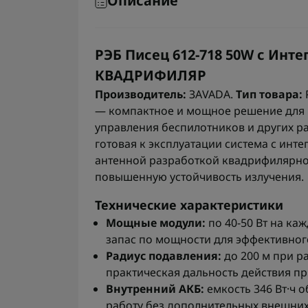
Описание
РЭБ Писец 612-718 50W с Инт
КВАДРИФИЛЯР
Производитель:
ЗАVADA.
Тип товара:
— компактное и мощное решение для 
управления беспилотников и других ра
готовая к эксплуатации система с ин
антенной разработкой квадрифилярно
повышенную устойчивость излучения.
Технические характеристики
Мощные модули:
по 40-50 Вт на ка
запас по мощности для эффективног
Радиус подавления:
до 200 м при р
практическая дальность действия пр
Внутренний АКБ:
емкость 346 Вт·ч
работу без дополнительных внешних