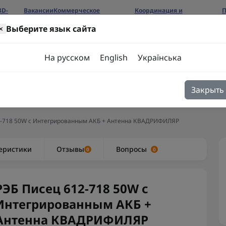
3D-
Вакансии
Коммерческое
Координация и
П
предложение
сотрудничество
б
×
Выберите язык сайта
ров
На русском
English
Українська
Закрыть
я
Блог
Контакты
2-718 50W с Интегрированным АКБ + Антенна КВАДРИФИЛЯР
еристики
Отзывы
Вопросы
0
0
РЭБ Писец 612-718 50W с
Интегрированным АКБ +
Антенна КВАДРИФИЛЯР