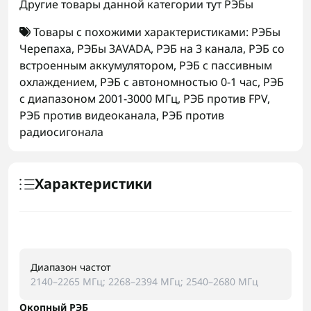
Другие товары данной категории тут
РЭБы
Товары с похожими характеристиками:
РЭБы
Черепаха
,
РЭБы ЗАVADA
,
РЭБ на 3 канала
,
РЭБ со
встроенным аккумулятором
,
РЭБ с пассивным
охлаждением
,
РЭБ с автономностью 0-1 час
,
РЭБ
с диапазоном 2001-3000 МГц
,
РЭБ против FPV
,
РЭБ против видеоканала
,
РЭБ против
радиосигонала
Характеристики
Диапазон частот
2140–2265 МГц; 2268–2394 МГц; 2540–2680 МГц
Окопный РЭБ