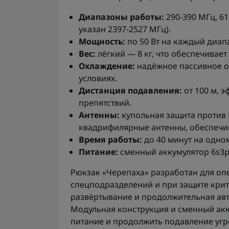
Диапазоны работы:
290-390 МГц, 61
указан 2397-2527 МГц).
Мощность:
по 50 Вт на каждый диап
Вес:
лёгкий — 8 кг, что обеспечивае
Охлаждение:
надёжное пассивное о
условиях.
Дистанция подавления:
от 100 м, 
препятствий.
Антенны:
купольная защита против 
квадрифилярные антенны, обеспечи
Время работы:
до 40 минут на одно
Питание:
сменный аккумулятор 6s3p
Рюкзак «Черепаха» разработан для оп
спецподразделений и при защите крит
развёртывание и продолжительная авт
Модульная конструкция и сменный ак
питание и продолжить подавление угр