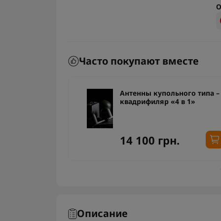
О
Часто покупают вместе
ьного типа –
Антенны купольного типа –
 в 1»
квадрифиляр «4 в 1»
14 100 грн.
Описание