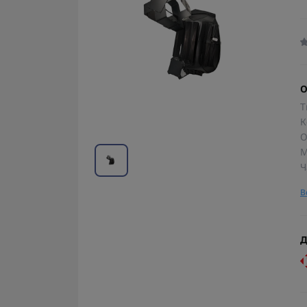
О
Т
К
О
М
Ч
В
Д