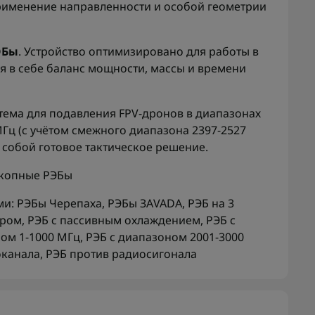
рименение направленности и особой геометрии
ЭБы
. Устройство оптимизировано для работы в
ая в себе баланс мощности, массы и времени
тема для подавления FPV-дронов в диапазонах
МГц (с учётом смежного диапазона 2397-2527
 собой готовое тактическое решение.
копные РЭБы
ми:
РЭБы Черепаха
,
РЭБы ЗАVADA
,
РЭБ на 3
ором
,
РЭБ с пассивным охлаждением
,
РЭБ с
ном 1-1000 МГц
,
РЭБ с диапазоном 2001-3000
оканала
,
РЭБ против радиосигонала