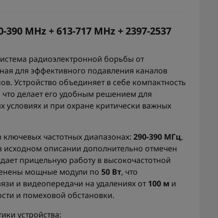
-390 MHz + 613-717 MHz + 2397-2537
истема радиоэлектронной борьбы от
нная для эффективного подавления каналов
ов. Устройство объединяет в себе компактность
 что делает его удобным решением для
х условиях и при охране критически важных
в ключевых частотных диапазонах:
290-390 МГц
,
 в исходном описании дополнительно отмечен
ждает прицельную работу в высокочастотной
менены мощные модули по
50 Вт
, что
язи и видеопередачи на удалениях от
100 м
и
ости и помеховой обстановки.
ики устройства: