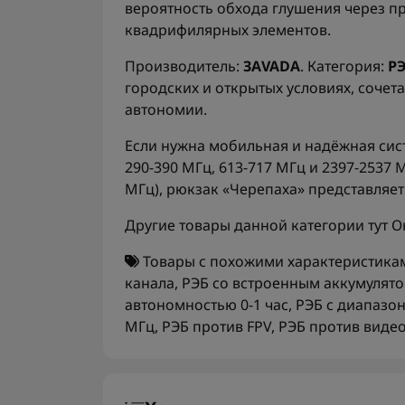
вероятность обхода глушения через п
квадрифилярных элементов.
Производитель:
ЗАVADA
. Категория:
Р
городских и открытых условиях, сочет
автономии.
Если нужна мобильная и надёжная сис
290-390 МГц, 613-717 МГц и 2397-2537 
МГц), рюкзак «Черепаха» представляет
Другие товары данной категории тут
О
Товары с похожими характеристика
канала
,
РЭБ со встроенным аккумулят
автономностью 0-1 час
,
РЭБ с диапазо
МГц
,
РЭБ против FPV
,
РЭБ против виде