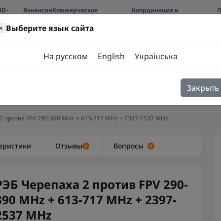
3D-
Вакансии
Коммерческое
Координация и
П
предложение
сотрудничество
б
×
Выберите язык сайта
ров
На русском
English
Українська
Закрыть
я
Блог
Контакты
2 против FPV 290-390 MHz + 613-717 MHz + 2397-2537 MHz
еристики
Отзывы
Вопросы
0
0
РЭБ Черепаха 2 против FPV 290-
390 MHz + 613-717 MHz + 2397-
2537 MHz