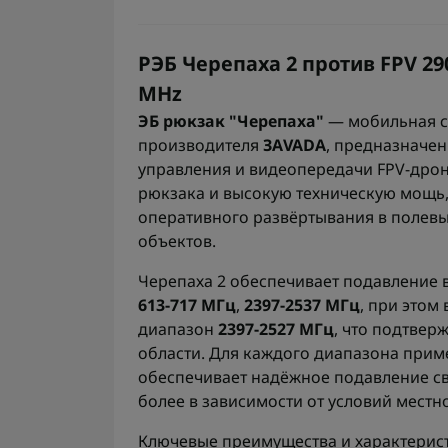
РЭБ Черепаха 2 против FPV 290
MHz
ЭБ рюкзак "Черепаха"
— мобильная с
производителя
ЗАVADA
, предназначе
управления и видеопередачи FPV-дрон
рюкзака и высокую техническую мощь,
оперативного развёртывания в полевы
объектов.
Черепаха 2 обеспечивает подавление 
613-717 МГц
,
2397-2537 МГц
, при этом
диапазон
2397-2527 МГц
, что подтвер
области. Для каждого диапазона при
обеспечивает надёжное подавление св
более в зависимости от условий местн
Ключевые преимущества и характерист