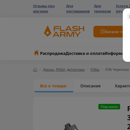
Отзывы про
Для
Для
Услуги 
магазин
поставщиков
тендеров
печати
Каталог това
Распродажа
Доставка и оплата
Информаци
Дроны, РЕБЫ, детекторы
РЭБы
РЭБ Черепаха 
Все о товаре
Описание
Характ
Под заказ