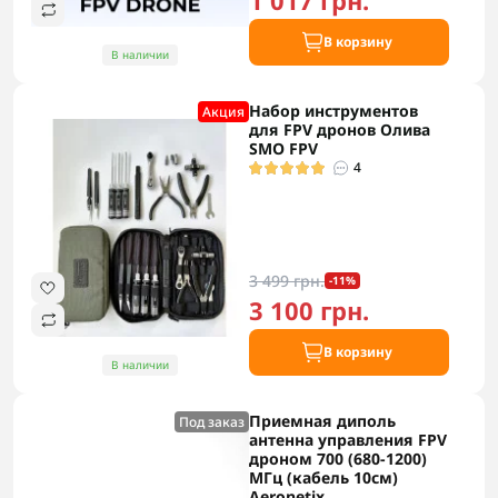
1 017 грн.
В корзину
В наличии
Набор инструментов
Акция
для FPV дронов Олива
SMO FPV
4
3 499 грн.
-11%
3 100 грн.
В корзину
В наличии
Приемная диполь
Под заказ
антенна управления FPV
дроном 700 (680-1200)
МГц (кабель 10см)
Aeronetix