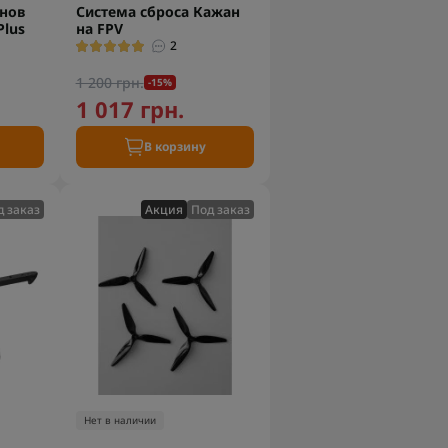
онов
Система сброса Кажан
lus
на FPV
2
1 200 грн.
-15%
1 017 грн.
В корзину
д заказ
Акция
Под заказ
Нет в наличии