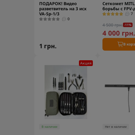
ПОДАРОК! Видео
Сеткомет MITL
разветвитель на 3 исх
борьбы с FPV
VA-Sp-1/3
7
0
4 500 грн.
-11%
4 000 грн
В кор
1 грн.
Акция
В наличии
Нет в наличии