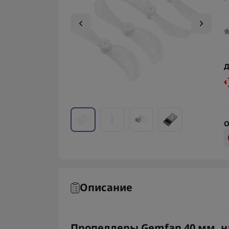
Д
О
Описание
Пропеллеры Gemfan 40 мм, н