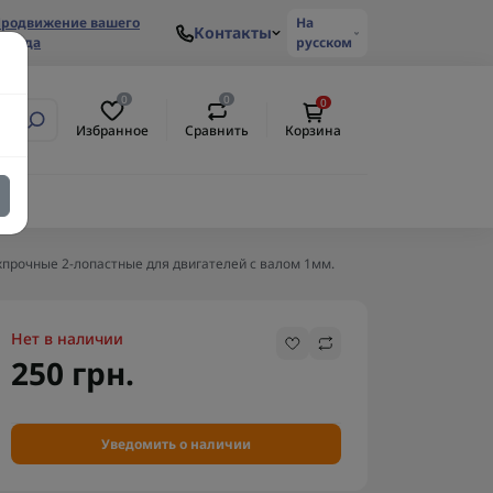
родвижение вашего
На
Контакты
ренда
русском
0
0
0
Избранное
Сравнить
Корзина
рочные 2-лопастные для двигателей с валом 1мм.
Нет в наличии
250 грн.
Уведомить о наличии