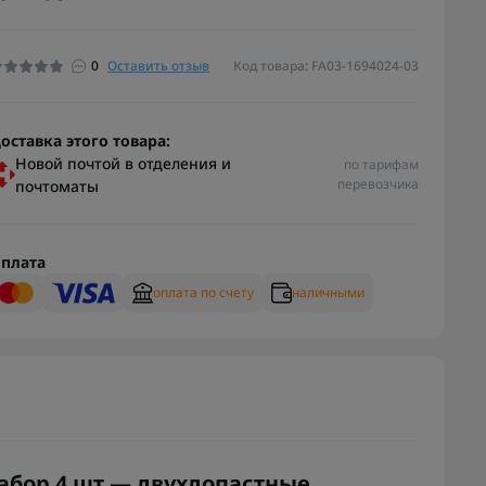
0
Оставить отзыв
Код товара: FA03-1694024-03
оставка этого товара:
Новой почтой в отделения и
по тарифам
перевозчика
почтоматы
плата
оплата по счету
наличными
абор 4 шт — двухлопастные,