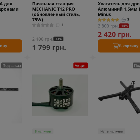
A для
Паяльная станция
Хвататель для др
-дронами
MECHANIC T12 PRO
Алюминий 1.5мм P
(обновленный стиль,
Minus
75W)
3
1
2 800 грн.
-14%
.
2 420 грн.
2 100 грн.
-14%
1 799 грн.
зину
В корзину
Под заказ
Акция
По
В наличии
Нет в наличии