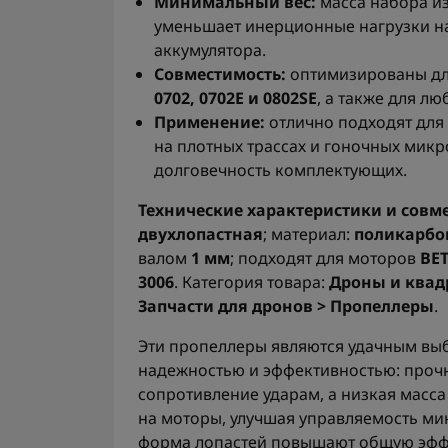
Минимальный вес:
масса набора из
уменьшает инерционные нагрузки на
аккумулятора.
Совместимость:
оптимизированы дл
0702, 0702E и 0802SE
, а также для л
Применение:
отлично подходят для
на плотных трассах и гоночных микр
долговечность комплектующих.
Технические характеристики и совм
двухлопастная
; материал:
поликарбо
валом
1 мм
; подходят для моторов
BET
3006
. Категория товара:
Дроны и квад
Запчасти для дронов > Пропеллеры
.
Эти пропеллеры являются удачным выб
надежностью и эффективностью: прочн
сопротивление ударам, а низкая масса
на моторы, улучшая управляемость ми
форма лопастей повышают общую эффек