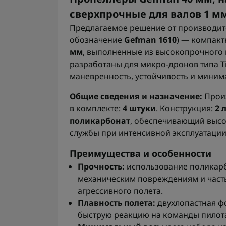
сверхпрочные для валов 1 м
Предлагаемое решение от производи
обозначение
Gefman 1610
) — компак
мм
, выполненные из высокопрочного 
разработаны для микро-дронов типа T
маневренность, устойчивость и миним
Общие сведения и назначение:
Прои
в комплекте:
4 штуки
. Конструкция:
2 
поликарбонат
, обеспечивающий высо
службы при интенсивной эксплуатации
Преимущества и особенности
Прочность:
использование поликарб
механическим повреждениям и част
агрессивного полета.
Плавность полета:
двухлопастная ф
быструю реакцию на команды пилота