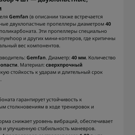
м
теля
Gemfan
(в описании также встречается
тные двухлопастные пропеллеры диаметром
40
поликарбоната. Эти пропеллеры специально
inywhoop и других мини-коптеров, где критичны
альный вес компонентов.
зводитель:
Gemfan
. Диаметр:
40 мм
. Количество
лопасти
. Материал:
сверхпрочный
кую стойкость к ударам и длительный срок
.
оната гарантирует устойчивость к
ым столкновениям в ходе тренировок и
орма снижает уровень вибраций, обеспечивает
 и улучшенную стабильность маневров.