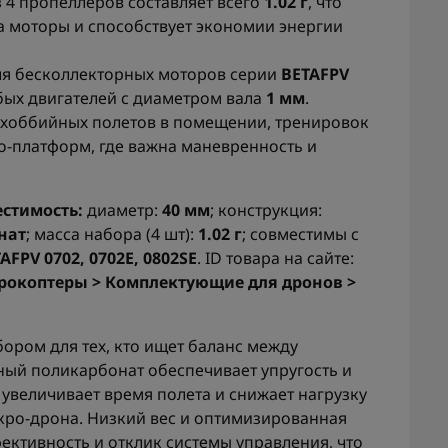
 4 пропеллеров составляет всего
1.02 г
, что
 моторы и способствует экономии энергии
я бесколлекторных моторов серии
BETAFPV
юбых двигателей с диаметром вала
1 мм
.
 хоббийных полетов в помещении, тренировок
о-платформ, где важна маневренность и
естимость:
диаметр:
40 мм
; конструкция:
нат
; масса набора (4 шт):
1.02 г
; совместимы с
AFPV 0702, 0702E, 0802SE
. ID товара на сайте:
рокоптеры > Комплектующие для дронов >
ором для тех, кто ищет баланс между
ый поликарбонат обеспечивает упругость и
 увеличивает время полета и снижает нагрузку
кро-дрона. Низкий вес и оптимизированная
тивность и отклик системы управления, что