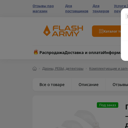
Отзывы про
Для
Для
Услуги 
магазин
поставщиков
тендеров
печати
Каталог това
Распродажа
Доставка и оплата
Информаци
Дроны, РЕБЫ, детекторы
Комплектующие и запч
Все о товаре
Описание
Отзыв
Под заказ