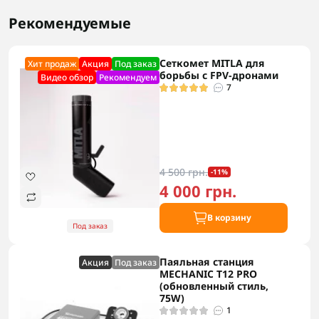
Рекомендуемые
Сеткомет MITLA для
Хит продаж
Акция
Под заказ
борьбы с FPV-дронами
Видео обзор
Рекомендуем
7
4 500 грн.
-11%
4 000 грн.
В корзину
Под заказ
Паяльная станция
Акция
Под заказ
MECHANIC T12 PRO
(обновленный стиль,
75W)
1