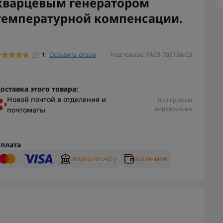
кварцевым генератором
температурной компенсации.
1
Оставить отзыв
Код товара: FA03-702136-03
оставка этого товара:
Новой почтой в отделения и
по тарифам
перевозчика
почтоматы
плата
оплата по счету
наличными