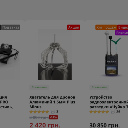
Под заказ
Акция
Хит продаж
Видео
Реком
В наличии
В наличии
нция
Хвататель для дронов
Устройство
 PRO
Алюминий 1.5мм Plus
радиоэлектронно
стиль,
Minus
разведки «Чуйка 3
3
26
2 800 грн.
-14%
2 420 грн.
30 850 грн.