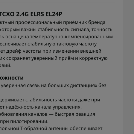
CXO 2.4G ELRS EL24P
ктный профессиональный приёмник бренда
 которым важны стабильность сигнала, точность
ель оснащена температурно-компенсированным
еспечивает стабильную тактовую частоту
ет дрейф частоты при изменении внешней
ик сохраняет уверенный приём и корректную
овий.
можности
уверенная связь на больших дистанциях без
держивает стабильность частоты даже при
ет надёжность канала управления.
 обновления каналов — быстрая реакция
 при пилотировании.
польной Т-образной антенны обеспечивает