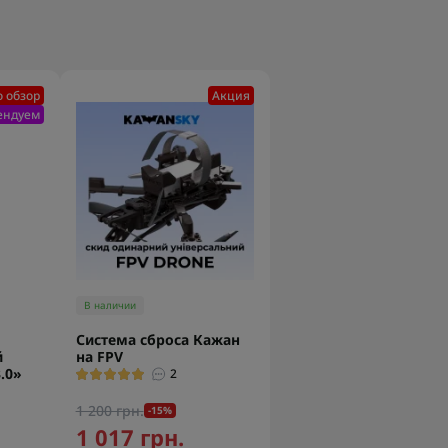
 обзор
Акция
ендуем
В наличии
Система сброса Кажан
й
на FPV
.0»
2
1 200 грн.
-15%
1 017 грн.