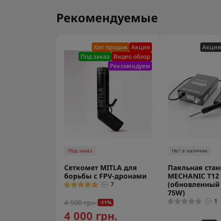
Рекомендуемые
Хит продаж
Акция
Акция
Под заказ
Видео обзор
Рекомендуем
Под заказ
Нет в наличии
Сеткомет MITLA для
Паяльная ста
борьбы с FPV-дронами
MECHANIC T12
(обновленный 
7
75W)
1
4 500 грн.
-11%
4 000 грн.