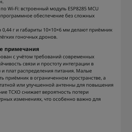
н.
о Wi‑Fi: встроенный модуль ESP8285 MCU
ь программное обеспечение без сложных
о 0,44 г и габариты 10×10×6 мм делают приёмник
ёгких гоночных дронов.
ые примечания
ирован с учётом требований современных
йчивость связи и простоту интеграции в
) и плат распределения питания. Малые
ть приёмник в ограниченном пространстве, а
штатной или улучшенной антенны для повышения
чие TCXO снижает вероятность потери
рных изменениях, что особенно важно для