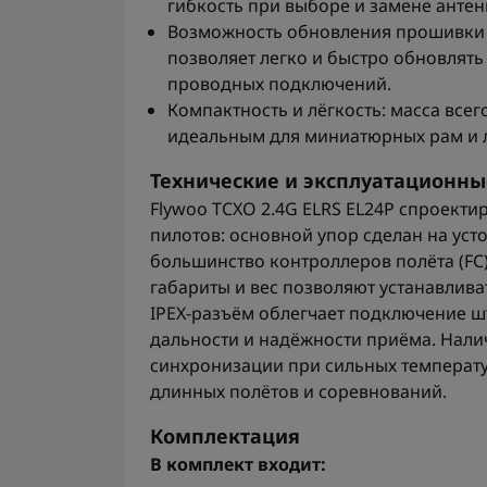
гибкость при выборе и замене антен
Возможность обновления прошивки п
позволяет легко и быстро обновлят
проводных подключений.
Компактность и лёгкость: масса всег
идеальным для миниатюрных рам и л
Технические и эксплуатационн
Flywoo TCXO 2.4G ELRS EL24P спроект
пилотов: основной упор сделан на усто
большинство контроллеров полёта (FC
габариты и вес позволяют устанавлива
IPEX-разъём облегчает подключение 
дальности и надёжности приёма. Нали
синхронизации при сильных температу
длинных полётов и соревнований.
Комплектация
В комплект входит: