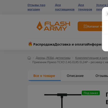
Отзывы про
Для
Для
Услуги 
магазин
поставщиков
тендеров
печати
Каталог това
Распродажа
Доставка и оплата
Информаци
Дроны, РЕБЫ, детекторы
Комплектующие и запч
Приемник Flywoo TCXO 2.4G ELRS EL24P – ресивер с
Все о товаре
Описание
Отзыв
Под заказ