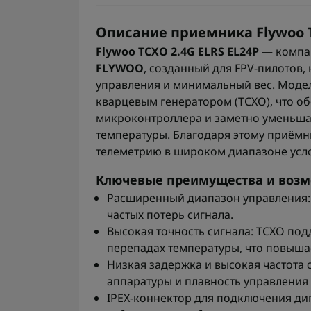
Описание приемника Flywoo T
Flywoo TCXO 2.4G ELRS EL24P
— компа
FLYWOO
, созданный для FPV-пилотов,
управления и минимальный вес. Мод
кварцевым генератором (TCXO), что об
микроконтроллера и заметно уменьша
температуры. Благодаря этому приёмн
телеметрию в широком диапазоне усл
Ключевые преимущества и воз
Расширенный диапазон управления: 
частых потерь сигнала.
Высокая точность сигнала: TCXO под
перепадах температуры, что повыша
Низкая задержка и высокая частота
аппаратуры и плавность управления
IPEX-коннектор для подключения ди