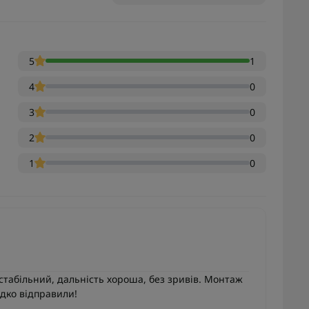
5
1
4
0
3
0
2
0
1
0
стабільний, дальність хороша, без зривів. Монтаж
идко відправили!