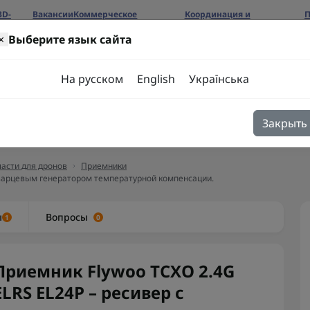
3D-
Вакансии
Коммерческое
Координация и
П
предложение
сотрудничество
б
×
Выберите язык сайта
ров
На русском
English
Українська
Закрыть
я
Блог
Контакты
асти для дронов
Приемники
 кварцевым генератором температурной компенсации.
ы
Вопросы
1
0
Приемник Flywoo TCXO 2.4G
ELRS EL24P – ресивер с