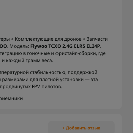
теры > Комплектующие для дронов > Запчасти
WOO
. Модель:
Flywoo TCXO 2.4G ELRS EL24P
.
еграцию в гоночные и фристайл-сборки, где
 и каждый грамм веса.
емпературной стабильностью, поддержкой
и размерами для плотной установки — эта
продвинутых FPV-пилотов.
риемники
+ Добавить отзыв