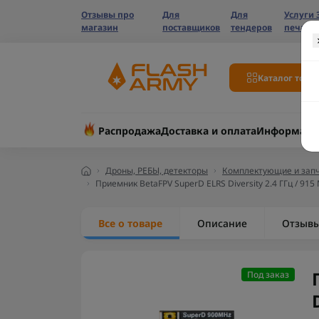
Отзывы про
Для
Для
Услуги 
магазин
поставщиков
тендеров
печати
Каталог това
Распродажа
Доставка и оплата
Информаци
Дроны, РЕБЫ, детекторы
Комплектующие и запч
Приемник BetaFPV SuperD ELRS Diversity 2.4 ГГц / 91
Все о товаре
Описание
Отзыв
Под заказ