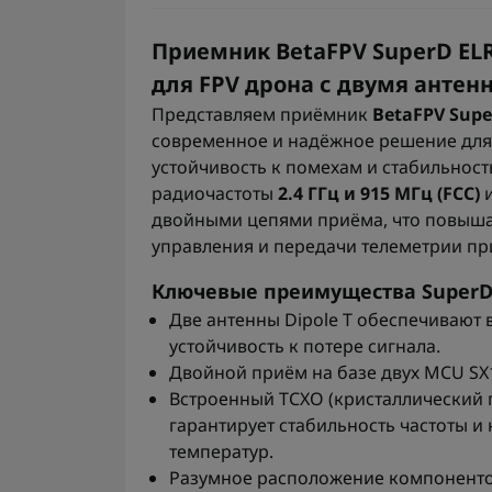
Приемник BetaFPV SuperD ELRS 
для FPV дрона с двумя антен
Представляем приёмник
BetaFPV Supe
современное и надёжное решение для 
устойчивость к помехам и стабильност
радиочастоты
2.4 ГГц и 915 МГц (FCC)
и
двойными цепями приёма, что повыша
управления и передачи телеметрии пр
Ключевые преимущества SuperD
Две антенны Dipole T обеспечивают
устойчивость к потере сигнала.
Двойной приём на базе двух MCU SX
Встроенный TCXO (кристаллический 
гарантирует стабильность частоты и
температур.
Разумное расположение компонентов