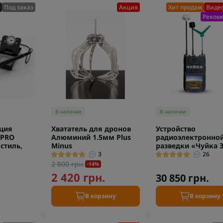
Под заказ
Акция
Хит продаж
Видео
Реком
В наличии
В наличии
нция
Хвататель для дронов
Устройство
 PRO
Алюминий 1.5мм Plus
радиоэлектронно
стиль,
Minus
разведки «Чуйка 3
3
26
2 800 грн.
-14%
2 420 грн.
30 850 грн.
.
В корзину
В корзину