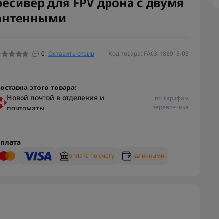
ресивер для FPV дрона с двумя
антенными
0
Оставить отзыв
Код товара: FA03-188915-03
оставка этого товара:
Новой почтой в отделения и
по тарифам
перевозчика
почтоматы
плата
оплата по счету
наличными