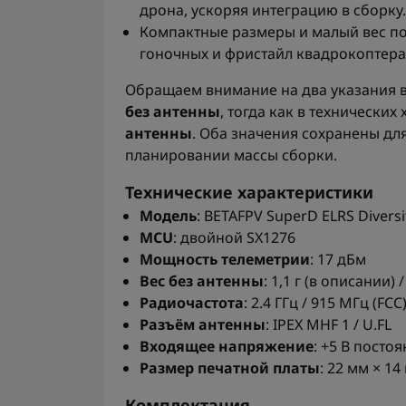
дрона, ускоряя интеграцию в сборку.
Компактные размеры и малый вес по
гоночных и фристайл квадрокоптера
Обращаем внимание на два указания в
без антенны
, тогда как в технически
антенны
. Оба значения сохранены д
планировании массы сборки.
Технические характеристики
Модель
: BETAFPV SuperD ELRS Divers
MCU
: двойной SX1276
Мощность телеметрии
: 17 дБм
Вес без антенны
: 1,1 г (в описании) 
Радиочастота
: 2.4 ГГц / 915 МГц (FCC
Разъём антенны
: IPEX MHF 1 / U.FL
Входящее напряжение
: +5 В посто
Размер печатной платы
: 22 мм × 14
Комплектация