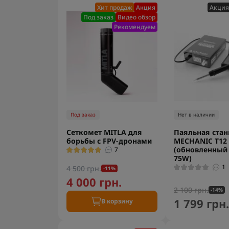
Хит продаж
Акция
Акция
Под заказ
Видео обзор
Рекомендуем
Под заказ
Нет в наличии
Сеткомет MITLA для
Паяльная ста
борьбы с FPV-дронами
MECHANIC T12
(обновленный 
7
75W)
1
4 500 грн.
-11%
4 000 грн.
2 100 грн.
-14%
1 799 грн
В корзину