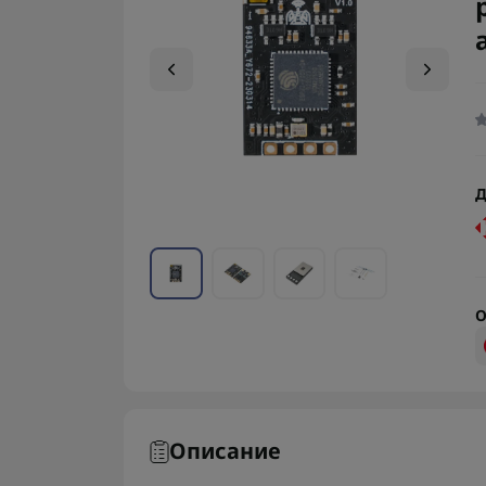
Д
О
Описание