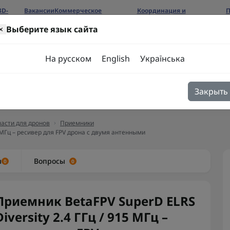
3D-
Вакансии
Коммерческое
Координация и
П
предложение
сотрудничество
б
×
Выберите язык сайта
ров
На русском
English
Українська
Закрыть
я
Блог
Контакты
асти для дронов
Приемники
5 МГц – ресивер для FPV дрона с двумя антенными
ы
Вопросы
0
0
Приемник BetaFPV SuperD ELRS
Diversity 2.4 ГГц / 915 МГц –