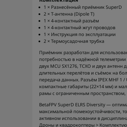
1 × Разнесённый приёмник SuperD
2 × Т-антенна (Dipole T)
1 × 4-контактный разъём
1 × 4-контактный жгут проводов
1 × Инструкция по эксплуатации
2 × Термоусадочная трубка
Приёмник разработан для использован
потребностью в надёжной телеметрии 
двух MCU SX1276, TCXO и двух антенн
длительных перелётов и съёмок на бо
передача данных. Разъём IPEX MHF 1 / 
компактные габариты (22×14 мм) и ма
рамы с ограниченным пространством, 
BetaFPV SuperD ELRS Diversity — опти
максимальной помехоустойчивости, то
активном использовании в дисциплинах
Дроны и квадрокоптеры > Комплектующ