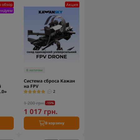
 обзор
Акция
ендуем
В наличии
Система сброса Кажан
й
на FPV
.0»
2
1 200 грн.
-15%
1 017 грн.
В корзину