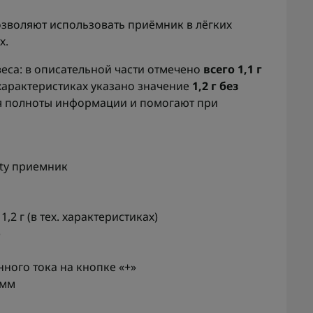
зволяют использовать приёмник в лёгких
х.
еса: в описательной части отмечено
всего 1,1 г
х характеристиках указано значение
1,2 г без
ля полноты информации и помогают при
ity приемник
/ 1,2 г (в тех. характеристиках)
)
янного тока на кнопке «+»
 мм