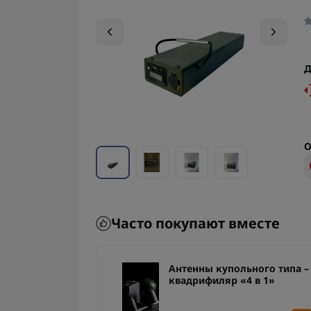
Д
О
Часто покупают вместе
ьного типа –
Антенны купольного типа –
 в 1»
квадрифиляр «4 в 1»