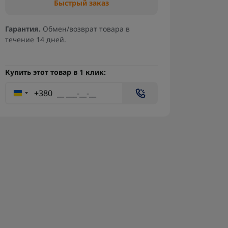
Быстрый заказ
Гарантия.
Обмен/возврат товара в
течение 14 дней.
Купить этот товар в 1 клик:
+380
Зарядная станция
Пуль
«Генера-28»
упра
РЕБ