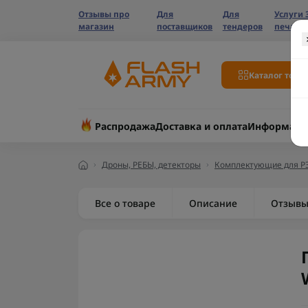
Отзывы про
Для
Для
Услуги 
магазин
поставщиков
тендеров
печати
Каталог това
Распродажа
Доставка и оплата
Информаци
Дроны, РЕБЫ, детекторы
Комплектующие для Р
Все о товаре
Описание
Отзыв