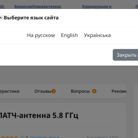
3D-
Вакансии
Коммерческое
Координация и
П
предложение
сотрудничество
б
×
Выберите язык сайта
ров
На русском
English
Українська
Закрыть
я
Блог
Контакты
еристики
Отзывы
Вопросы
Рекоменду
1
0
ПАТЧ-антенна 5.8 ГГц
1
Оставить отзыв
Код товара: 2405-