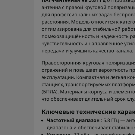
ПАТЧ-антенная на 5.8 ГГц
от произво
антенна с правой круговой поляризаци
для профессиональных задач беспров
расстояния. Модель относится к кате
оптимизирована для стабильной работ
помехозащищённость и надежность рад
чувствительность и направленное усил
передачи и улучшить качество канала.
Правосторонняя круговая поляризация
отражений и повышает вероятность пр
эксплуатации. Компактная и легкая ко
станциях, транспортируемых платформ
(БПЛА). Материалы корпуса и элемент
что обеспечивает длительный срок слу
Ключевые технические хара
Частотный диапазон
: 5.8 ГГц — а
диапазона и обеспечивает стабильн
Усиление
: 17 дБи – высокий коэффи