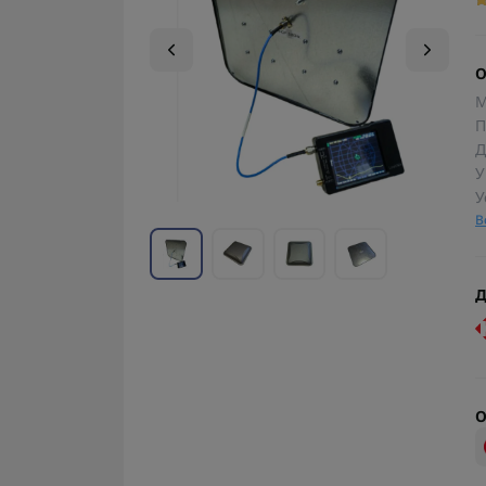
О
М
П
Д
У
У
В
Д
О