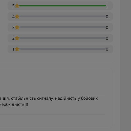
5
1
4
0
3
0
2
0
1
0
 дія, стабільність сигналу, надійність у бойових
необхідність!!!