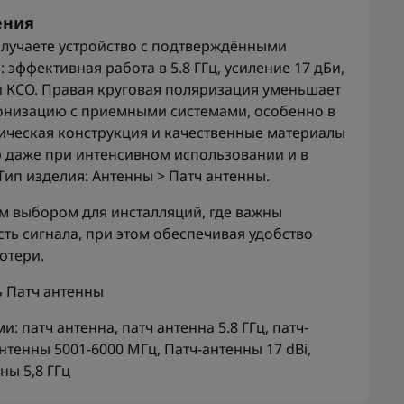
ения
олучаете устройство с подтверждёнными
эффективная работа в 5.8 ГГц, усиление 17 дБи,
 КСО. Правая круговая поляризация уменьшает
онизацию с приемными системами, особенно в
ическая конструкция и качественные материалы
 даже при интенсивном использовании и в
Тип изделия: Антенны > Патч антенны.
ым выбором для инсталляций, где важны
ть сигнала, при этом обеспечивая удобство
отери.
ь
Патч антенны
ми:
патч антенна
,
патч антенна 5.8 ГГц
,
патч-
нтенны 5001-6000 МГц
,
Патч-антенны 17 dBi
,
ны 5,8 ГГц