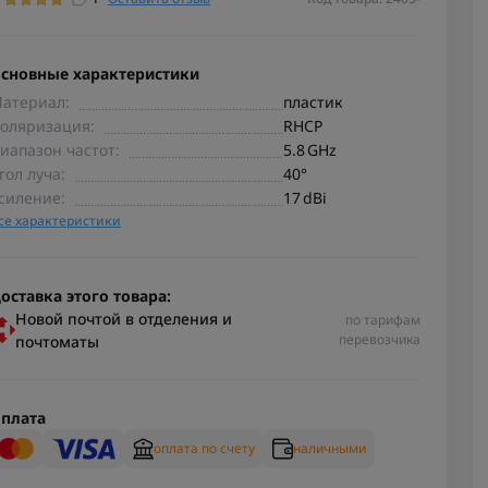
сновные характеристики
атериал:
пластик
оляризация:
RHCP
иапазон частот:
5.8 GHz
гол луча:
40°
силение:
17 dBi
се характеристики
оставка этого товара:
Новой почтой в отделения и
по тарифам
перевозчика
почтоматы
плата
оплата по счету
наличными