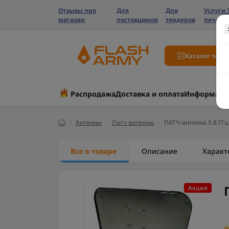
Отзывы про
Для
Для
Услуги 
магазин
поставщиков
тендеров
печати
Каталог това
Распродажа
Доставка и оплата
Информаци
Антенны
Патч антенны
ПАТЧ-антенна 5.8 ГГц
Все о товаре
Описание
Характ
Акция