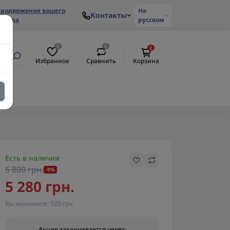
родвижение вашего
На
Контакты
ренда
русском
0
0
0
Избранное
Сравнить
Корзина
ем
Есть в наличии
5 800 грн.
-9%
5 280 грн.
Вы экономите:
520 грн.
Акция заканчивается через: