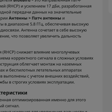
дителя
BlueBird
– это направленная патч-
ей (RHCP) и усилением 17 дБи, разработанная
одной передачи данных на значительные
гории
Антенны > Патч антенны
и
ы в диапазоне 5.8 ГГц, обеспечивая высокую
иосвязи. Антенна сочетает в себе высокую
ение, что позволяет увеличить дальность
 (RHCP) снижает влияние многолучевых
иема корректного сигнала в сложных условиях
нструкция облегчает монтаж на наземных
ах и беспилотных летательных аппаратах
ов выполнены с учетом внешних воздействий,
жбы в строгих условиях эксплуатации.
ктеристики
нтенная оптимизированная именно для этого
ый сигнал.
циент усиления для увеличения дальности и