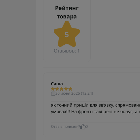
Рейтинг
товара
5
Отзывов: 1
Саша
30 июня 2025 (12:24)
як точний приціл для зв’язку, спрямована
умовах!!! На фронті такі речі не бонус, а 
Отзыв полезен?
0