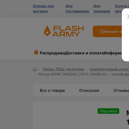
Отзывы про
Для
Для
Услуги 
магазин
поставщиков
тендеров
печати
Каталог това
Распродажа
Доставка и оплата
Информаци
Дроны, РЕБЫ, детекторы
Комплектующие и запч
Мотор GEPRC SPEEDX2 2107.5 1960KV 6S — легкий дви
Все о товаре
Описание
Отзыв
Под заказ