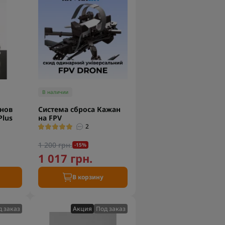
В наличии
онов
Система сброса Кажан
lus
на FPV
2
1 200 грн.
-15%
1 017 грн.
В корзину
д заказ
Акция
Под заказ