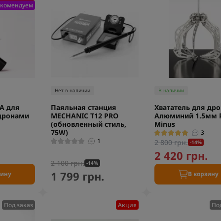
екомендуем
Нет в наличии
В наличии
A для
Паяльная станция
Хвататель для др
-дронами
MECHANIC T12 PRO
Алюминий 1.5мм P
(обновленный стиль,
Minus
75W)
3
1
2 800 грн.
-14%
.
2 420 грн.
2 100 грн.
-14%
1 799 грн.
зину
В корзину
Под заказ
Акция
По