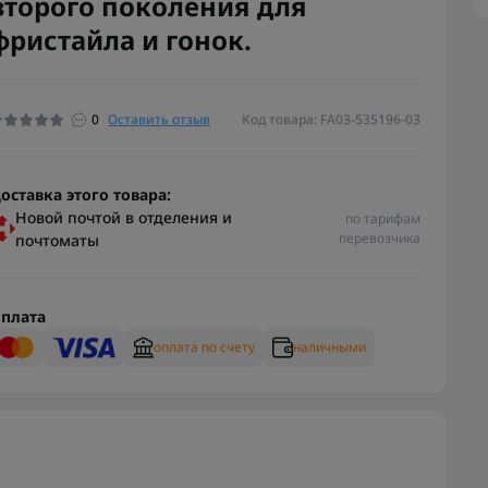
второго поколения для
фристайла и гонок.
0
Оставить отзыв
Код товара: FA03-535196-03
оставка этого товара:
Новой почтой в отделения и
по тарифам
перевозчика
почтоматы
плата
оплата по счету
наличными