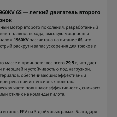
960KV 6S — легкий двигатель второго
онок
ный мотор второго поколения, разработанный
ценят плавность хода, высокую мощность и
иналом
1960KV
рассчитана на питание
6S
, что
трый раскрут и запас ускорения для трюков и
о массе и прочности: вес всего
29,5 г
, что дает
 инерцией и устойчивостью под нагрузкой.
материалов, обеспечивающих эффективный
ерегрева при интенсивных полетах.
ческая части повышают эффективность, снижают
мый отклик на команды пилота.
а и гонок FPV на 5-дюймовых рамах. Благодаря