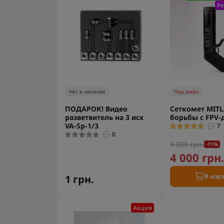
Р
Нет в наличии
Под заказ
ПОДАРОК! Видео
Сеткомет MITL
разветвитель на 3 исх
борьбы с FPV
VA-Sp-1/3
7
0
4 500 грн.
-11%
4 000 грн
В кор
1 грн.
Акция