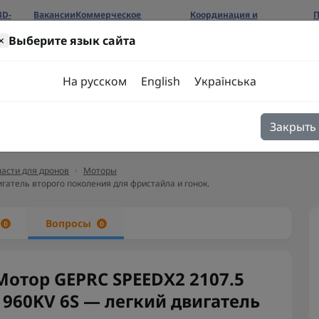
3D-
Вакансии
Коммерческое
Координация и
П
предложение
сотрудничество
б
×
Выберите язык сайта
ров
На русском
English
Українська
Закрыть
я
Блог
Контакты
асти для дронов
Моторы
гатель второго поколения для фристайла и гонок.
ы
Вопросы
0
0
Мотор GEPRC SPEEDX2 2107.5
1960KV 6S — легкий двигатель