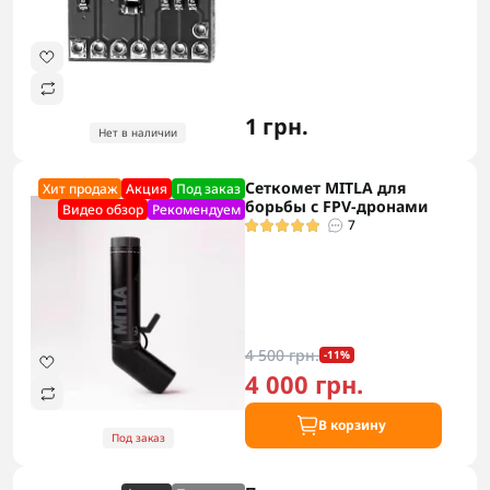
1 грн.
Нет в наличии
Сеткомет MITLA для
Хит продаж
Акция
Под заказ
борьбы с FPV-дронами
Видео обзор
Рекомендуем
7
4 500 грн.
-11%
4 000 грн.
В корзину
Под заказ