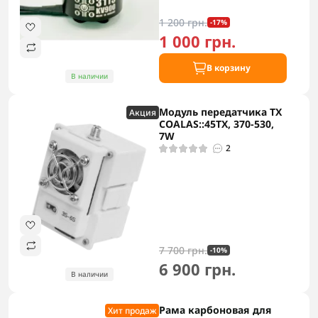
1 200 грн.
-17%
1 000 грн.
В корзину
В наличии
Модуль передатчика TX
Акция
COALAS::45TX, 370-530,
7W
2
7 700 грн.
-10%
6 900 грн.
В наличии
Рама карбоновая для
Хит продаж