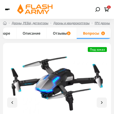
0
Дроны, РЕБЫ, детекторы
Дроны и квадрокоптеры
FPV дроны
товаре
Описание
Отзывы
Вопросы
0
0
Под заказ