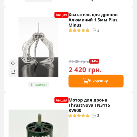
Хвататель для дронов
Акция
Алюминий 1.5мм Plus
Minus
3
2 800 грн.
-14%
2 420 грн.
В корзину
В наличии
Мотор для дрона
Акция
ThrustNova TN3115
KV900
2