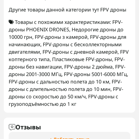
Другие товары данной категории тут
FPV дроны
Товары с похожими характеристиками:
FPV-
дроны PHOENIX DRONES
,
Недорогие дроны до
10000 грн
,
FPV-дроны з камерой
,
FPV-дроны для
начинающих
,
FPV-дроны с бесколлекторными
двигателями
,
FPV-дроны с дневной камерой
,
FPV
коптерного типа
,
Пластиковые FPV-дроны
,
FPV-
дроны без навигации
,
FPV-дроны 2 дюйма
,
FPV-
дроны 2001-3000 МГц
,
FPV-дроны 5001-6000 МГц
,
FPV-дроны с дальностью полета до 10 км
,
FPV-
дроны с длительностью полета до 10 мин
,
FPV-
дроны со скоростью до 50 км/ч
,
FPV-дроны с
грузоподъёмностью до 1 кг
Отзывы