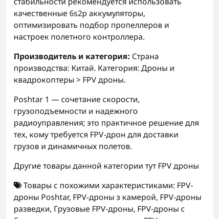
стабильности рекомендуется использовать
качественные 6s2p аккумуляторы,
оптимизировать подбор пропеллеров и
настроек полетного контроллера.
Производитель и категория:
Страна
производства: Китай. Категория: Дроны и
квадрокоптеры > FPV дроны.
Poshtar 1 — сочетание скорости,
грузоподъемности и надежного
радиоуправления; это практичное решение для
тех, кому требуется FPV-дрон для доставки
грузов и динамичных полетов.
Другие товары данной категории тут
FPV дроны
Товары с похожими характеристиками:
FPV-
дроны Poshtar
,
FPV-дроны з камерой
,
FPV-дроны
разведки
,
Грузовые FPV-дроны
,
FPV-дроны с