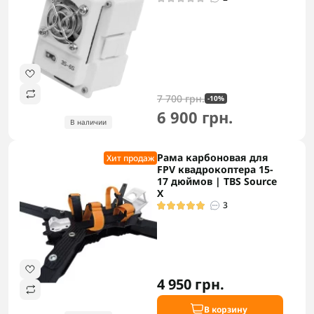
7 700 грн.
-10%
6 900 грн.
В наличии
Рама карбоновая для
Хит продаж
FPV квадрокоптера 15-
17 дюймов | TBS Source
X
3
4 950 грн.
В корзину