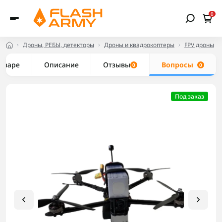
0
Дроны, РЕБЫ, детекторы
Дроны и квадрокоптеры
FPV дроны
товаре
Описание
Отзывы
Вопросы
0
0
Под заказ