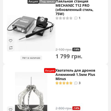
Паяльная станция
Акция
Под заказ
MECHANIC T12 PRO
(обновленный стиль,
75W)
1
2 100 грн.
-14%
1 799 грн.
Нет в наличии
Хвататель для дронов
Акция
Алюминий 1.5мм Plus
Minus
3
2 800 грн.
-14%