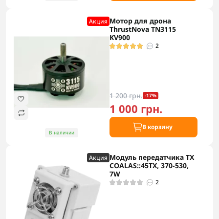
Мотор для дрона
Акция
ThrustNova TN3115
KV900
2
1 200 грн.
-17%
1 000 грн.
В корзину
В наличии
Модуль передатчика TX
Акция
COALAS::45TX, 370-530,
7W
2