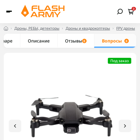
0
Дроны, РЕБЫ, детекторы
Дроны и квадрокоптеры
FPV дроны
товаре
Описание
Отзывы
Вопросы
0
0
Под заказ