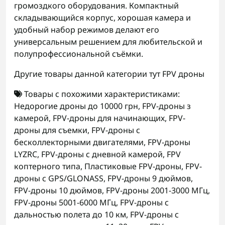
громоздкого оборудования. Компактный
складывающийся корпус, хорошая камера и
удобный набор режимов делают его
универсальным решением для любительской и
полупрофессиональной съёмки.
Другие товары данной категории тут
FPV дроны
Товары с похожими характеристиками:
Недорогие дроны до 10000 грн
,
FPV-дроны з
камерой
,
FPV-дроны для начинающих
,
FPV-
дроны для съемки
,
FPV-дроны с
бесколлекторными двигателями
,
FPV-дроны
LYZRC
,
FPV-дроны с дневной камерой
,
FPV
коптерного типа
,
Пластиковые FPV-дроны
,
FPV-
дроны с GPS/GLONASS
,
FPV-дроны 9 дюймов
,
FPV-дроны 10 дюймов
,
FPV-дроны 2001-3000 МГц
,
FPV-дроны 5001-6000 МГц
,
FPV-дроны с
дальностью полета до 10 км
,
FPV-дроны с