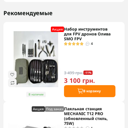
Рекомендуемые
Набор инструментов
Акция
для FPV дронов Олива
SMO FPV
4
3 499 грн.
-11%
3 100 грн.
В корзину
В наличии
Паяльная станция
Акция
Под заказ
MECHANIC T12 PRO
(обновленный стиль,
75W)