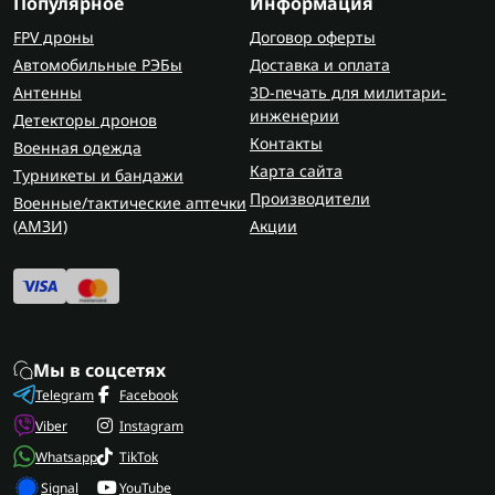
Популярное
Информация
FPV дроны
Договор оферты
Автомобильные РЭБы
Доставка и оплата
Антенны
3D-печать для милитари-
инженерии
Детекторы дронов
Контакты
Военная одежда
Карта сайта
Турникеты и бандажи
Производители
Военные/тактические аптечки
(AMЗИ)
Акции
Мы в соцсетях
Telegram
Facebook
Viber
Instagram
Whatsapp
TikTok
Signal
YouTube