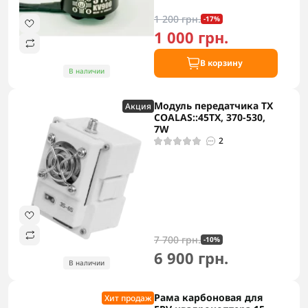
1 200 грн.
-17%
1 000 грн.
В корзину
В наличии
Модуль передатчика TX
Акция
COALAS::45TX, 370-530,
7W
2
7 700 грн.
-10%
6 900 грн.
В наличии
Рама карбоновая для
Хит продаж