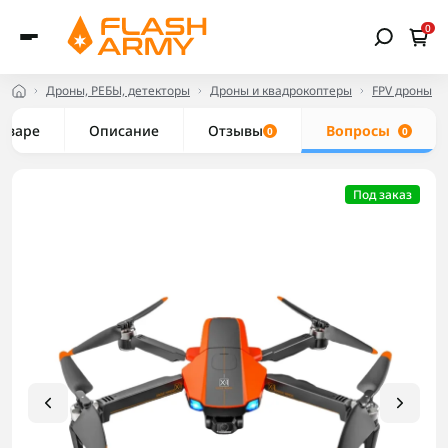
0
Дроны, РЕБЫ, детекторы
Дроны и квадрокоптеры
FPV дроны
товаре
Описание
Отзывы
Вопросы
0
0
Под заказ