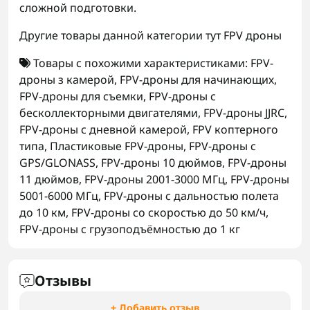
сложной подготовки.
Другие товары данной категории тут
FPV дроны
Товары с похожими характеристиками:
FPV-
дроны з камерой
,
FPV-дроны для начинающих
,
FPV-дроны для съемки
,
FPV-дроны с
бесколлекторными двигателями
,
FPV-дроны JJRC
,
FPV-дроны с дневной камерой
,
FPV коптерного
типа
,
Пластиковые FPV-дроны
,
FPV-дроны с
GPS/GLONASS
,
FPV-дроны 10 дюймов
,
FPV-дроны
11 дюймов
,
FPV-дроны 2001-3000 МГц
,
FPV-дроны
5001-6000 МГц
,
FPV-дроны с дальностью полета
до 10 км
,
FPV-дроны со скоростью до 50 км/ч
,
FPV-дроны с грузоподъёмностью до 1 кг
Отзывы
+ Добавить отзыв