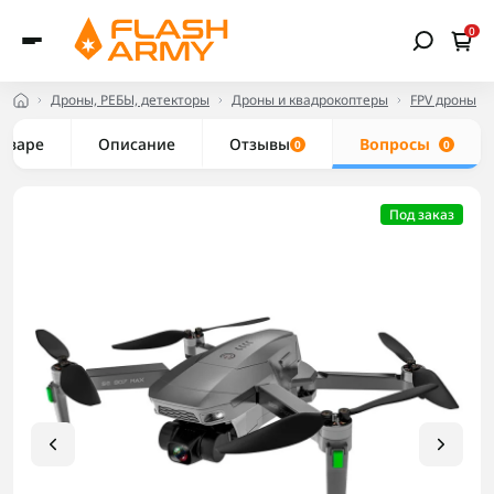
0
Дроны, РЕБЫ, детекторы
Дроны и квадрокоптеры
FPV дроны
товаре
Описание
Отзывы
Вопросы
0
0
Под заказ