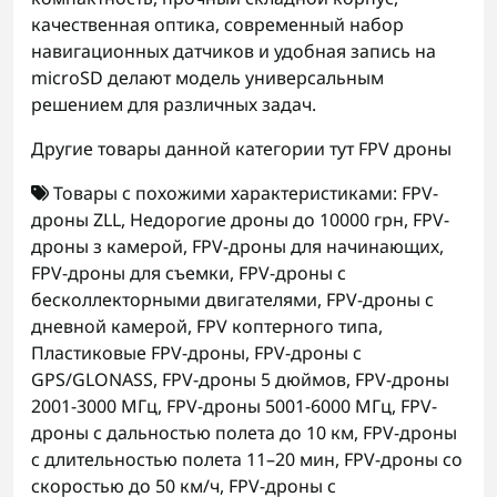
качественная оптика, современный набор
навигационных датчиков и удобная запись на
microSD делают модель универсальным
решением для различных задач.
Другие товары данной категории тут
FPV дроны
Товары с похожими характеристиками:
FPV-
дроны ZLL
,
Недорогие дроны до 10000 грн
,
FPV-
дроны з камерой
,
FPV-дроны для начинающих
,
FPV-дроны для съемки
,
FPV-дроны с
бесколлекторными двигателями
,
FPV-дроны с
дневной камерой
,
FPV коптерного типа
,
Пластиковые FPV-дроны
,
FPV-дроны с
GPS/GLONASS
,
FPV-дроны 5 дюймов
,
FPV-дроны
2001-3000 МГц
,
FPV-дроны 5001-6000 МГц
,
FPV-
дроны с дальностью полета до 10 км
,
FPV-дроны
с длительностью полета 11–20 мин
,
FPV-дроны со
скоростью до 50 км/ч
,
FPV-дроны с