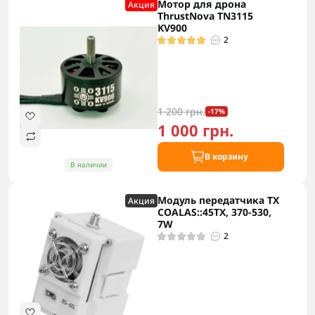
Мотор для дрона
Акция
ThrustNova TN3115
KV900
2
1 200 грн.
-17%
1 000 грн.
В корзину
В наличии
Модуль передатчика TX
Акция
COALAS::45TX, 370-530,
7W
2