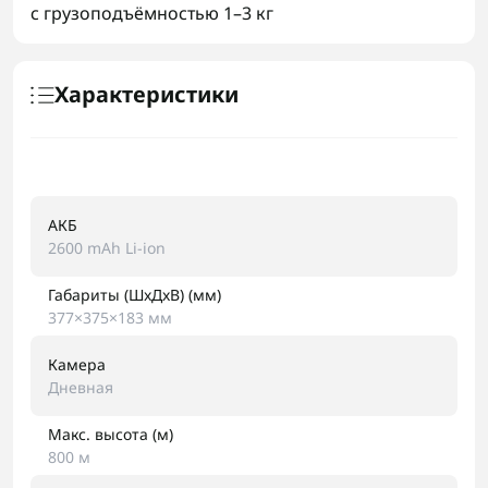
с грузоподъёмностью 1–3 кг
Характеристики
АКБ
2600 mAh Li-ion
Габариты (ШxДxВ) (мм)
377×375×183 мм
Камера
Дневная
Макс. высота (м)
800 м