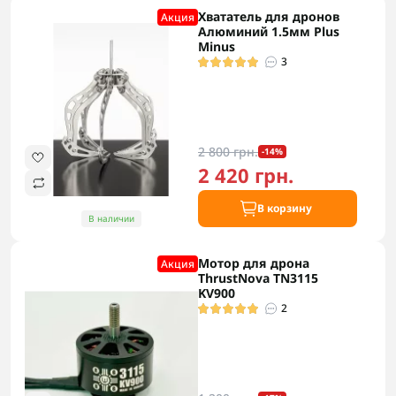
Хвататель для дронов
Акция
Алюминий 1.5мм Plus
Minus
3
2 800 грн.
-14%
2 420 грн.
В корзину
В наличии
Мотор для дрона
Акция
ThrustNova TN3115
KV900
2