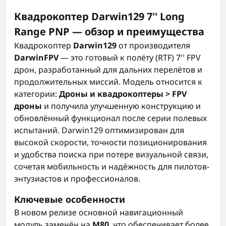
Квадрокоптер Darwin129 7'' Long
Range PNP — обзор и преимущества
Квадрокоптер
Darwin129
от производителя
DarwinFPV
— это готовый к полёту (RTF) 7'' FPV
дрон, разработанный для дальних перелётов и
продолжительных миссий. Модель относится к
категории:
Дроны и квадрокоптеры > FPV
дроны
и получила улучшенную конструкцию и
обновлённый функционал после серии полевых
испытаний. Darwin129 оптимизирован для
высокой скорости, точности позиционирования
и удобства поиска при потере визуальной связи,
сочетая мобильность и надёжность для пилотов-
энтузиастов и профессионалов.
Ключевые особенности
В новом релизе основной навигационный
модуль заменён на
M80
, что обеспечивает более