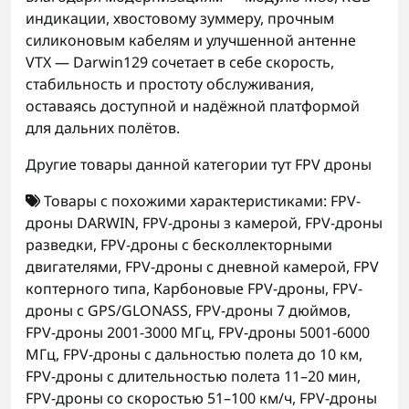
индикации, хвостовому зуммеру, прочным
силиконовым кабелям и улучшенной антенне
VTX — Darwin129 сочетает в себе скорость,
стабильность и простоту обслуживания,
оставаясь доступной и надёжной платформой
для дальних полётов.
Другие товары данной категории тут
FPV дроны
Товары с похожими характеристиками:
FPV-
дроны DARWIN
,
FPV-дроны з камерой
,
FPV-дроны
разведки
,
FPV-дроны с бесколлекторными
двигателями
,
FPV-дроны с дневной камерой
,
FPV
коптерного типа
,
Карбоновые FPV-дроны
,
FPV-
дроны с GPS/GLONASS
,
FPV-дроны 7 дюймов
,
FPV-дроны 2001-3000 МГц
,
FPV-дроны 5001-6000
МГц
,
FPV-дроны с дальностью полета до 10 км
,
FPV-дроны с длительностью полета 11–20 мин
,
FPV-дроны со скоростью 51–100 км/ч
,
FPV-дроны