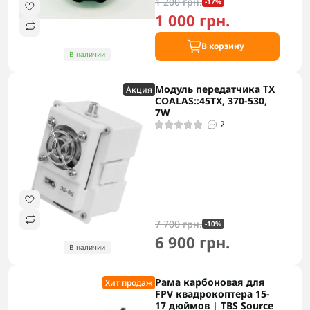
1 200 грн.
-17%
1 000 грн.
В корзину
В наличии
Модуль передатчика TX
Акция
COALAS::45TX, 370-530,
7W
2
7 700 грн.
-10%
6 900 грн.
В наличии
Рама карбоновая для
Хит продаж
FPV квадрокоптера 15-
17 дюймов | TBS Source