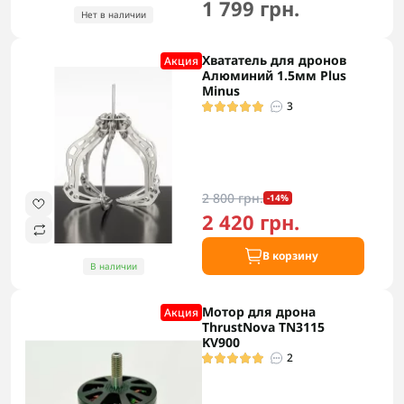
1 799 грн.
Нет в наличии
Хвататель для дронов
Акция
Алюминий 1.5мм Plus
Minus
3
2 800 грн.
-14%
2 420 грн.
В корзину
В наличии
Мотор для дрона
Акция
ThrustNova TN3115
KV900
2