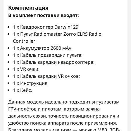
Комплектация
В комплект поставки входят:
1 x Квадрокоптер Darwin129;
1 x Пульт Radiomaster Zorro ELRS Radio
Controller;
1 x Аккумулятор 2600 мАч;
1 x Кабель подзарядки пульта;
1 x Кабель зарядки квадрокоптера;
1 x VR очки;
1 x Кабель зарядки VR очков;
1 x Инструкция;
1 x Кейс.
Данная модель идеально подходит энтузиастам
FPV-полётов и пилотам, которым важна
дальность связи, точность позиционирования и
удобство поиска аппарата после приземления.
Благодаря модернизациям — модулю M80, RGB-