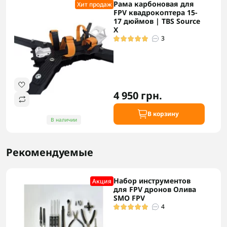
Рама карбоновая для
Хит продаж
FPV квадрокоптера 15-
17 дюймов | TBS Source
X
3
4 950 грн.
В корзину
В наличии
Рекомендуемые
Набор инструментов
Акция
для FPV дронов Олива
SMO FPV
4