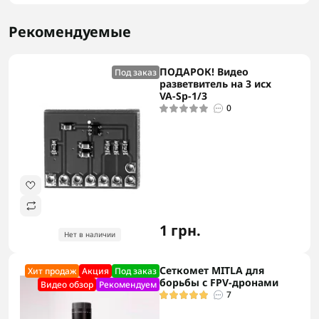
Рекомендуемые
ПОДАРОК! Видео
Под заказ
разветвитель на 3 исх
VA-Sp-1/3
0
1 грн.
Нет в наличии
Сеткомет MITLA для
Хит продаж
Акция
Под заказ
борьбы с FPV-дронами
Видео обзор
Рекомендуем
7