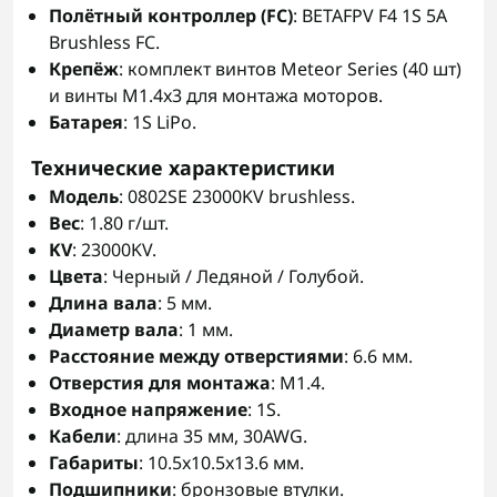
Полётный контроллер (FC)
: BETAFPV F4 1S 5A
Brushless FC.
Крепёж
: комплект винтов Meteor Series (40 шт)
и винты M1.4x3 для монтажа моторов.
Батарея
: 1S LiPo.
Технические характеристики
Модель
: 0802SE 23000KV brushless.
Вес
: 1.80 г/шт.
KV
: 23000KV.
Цвета
: Черный / Ледяной / Голубой.
Длина вала
: 5 мм.
Диаметр вала
: 1 мм.
Расстояние между отверстиями
: 6.6 мм.
Отверстия для монтажа
: M1.4.
Входное напряжение
: 1S.
Кабели
: длина 35 мм, 30AWG.
Габариты
: 10.5x10.5x13.6 мм.
Подшипники
: бронзовые втулки.