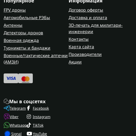
Популярное
Информация
FPV дроны
Договор оферты
Автомобильные РЭБы
Доставка и оплата
Антенны
3D-печать для милитари-
инженерии
Детекторы дронов
Контакты
Военная одежда
Карта сайта
Турникеты и бандажи
Производители
Военные/тактические аптечки
(AMЗИ)
Акции
Мы в соцсетях
Telegram
Facebook
Viber
Instagram
Whatsapp
TikTok
Signal
YouTube