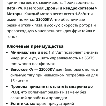
критичны вес и отзывчивость. Производитель:
BetaFPV
. Категория:
Дроны и квадрокоптеры >
Моторы
. Каждый мотор весит всего
1.8г/шт
и
имеет номинал
23000KV
, что обеспечивает
резкий отклик газа, высокую скорость ротора и
превосходную маневренность для фристайла и
гонок.
Ключевые преимущества
Минимальный вес
1.8 г/шт позволяет снизить
инерцию и улучшить управляемость на 65/75
mm whoop платформах.
Высокое KV — 23000KV
дает быстрый отклик и
сильную тягу при невысоком потреблении для
1S систем.
Провода припаяны к плате (выварены до
PCB)
, что облегчает ремонт и замену без
сложной доработки проводки.
Эстетика
: моторам присущ яркий