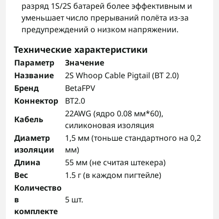
разряд 1S/2S батарей более эффективным и
уменьшает число прерываний полёта из‑за
предупреждений о низком напряжении.
Технические характеристики
Параметр
Значение
Название
2S Whoop Cable Pigtail (BT 2.0)
Бренд
BetaFPV
Коннектор
BT2.0
22AWG (ядро 0.08 мм*60),
Кабель
силиконовая изоляция
Диаметр
1,5 мм (тоньше стандартного на 0,2
изоляции
мм)
Длина
55 мм (не считая штекера)
Вес
1.5 г (в каждом пигтейле)
Количество
в
5 шт.
комплекте