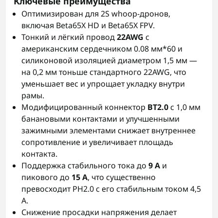
Ключевые преимущества
Оптимизирован для 2S whoop‑дронов,
включая Beta65X HD и Beta65X FPV.
Тонкий и лёгкий провод
22AWG
с
американским сердечником 0.08 мм*60 и
силиконовой изоляцией диаметром 1,5 мм —
на 0,2 мм тоньше стандартного 22AWG, что
уменьшает вес и упрощает укладку внутри
рамы.
Модифицированный коннектор
BT2.0
с 1,0 мм
банановыми контактами и улучшенными
зажимными элементами снижает внутреннее
сопротивление и увеличивает площадь
контакта.
Поддержка стабильного тока до
9 А
и
пикового до
15 А
, что существенно
превосходит PH2.0 с его стабильным током 4,5
А.
Снижение просадки напряжения делает