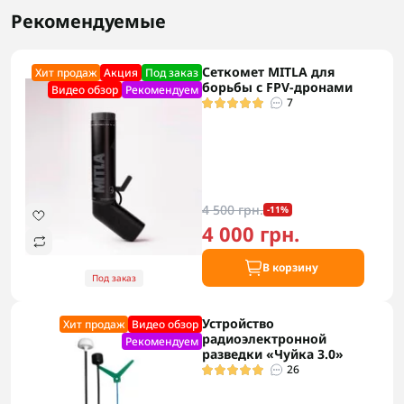
Рекомендуемые
Сеткомет MITLA для
Хит продаж
Акция
Под заказ
борьбы с FPV-дронами
Видео обзор
Рекомендуем
7
4 500 грн.
-11%
4 000 грн.
В корзину
Под заказ
Устройство
Хит продаж
Видео обзор
радиоэлектронной
Рекомендуем
разведки «Чуйка 3.0»
26