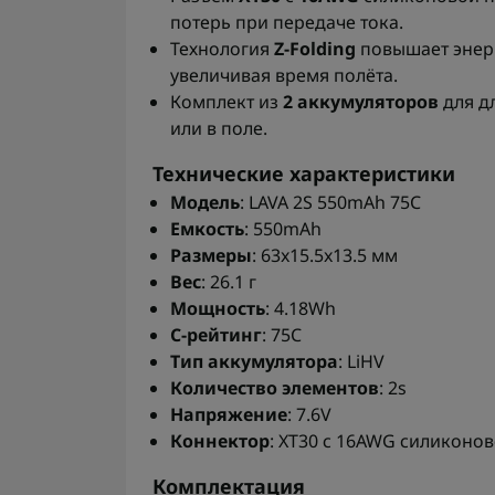
потерь при передаче тока.
Технология
Z-Folding
повышает энерг
увеличивая время полёта.
Комплект из
2 аккумуляторов
для д
или в поле.
Технические характеристики
Модель
: LAVA 2S 550mAh 75C
Емкость
: 550mAh
Размеры
: 63x15.5x13.5 мм
Вес
: 26.1 г
Мощность
: 4.18Wh
C-рейтинг
: 75C
Тип аккумулятора
: LiHV
Количество элементов
: 2s
Напряжение
: 7.6V
Коннектор
: XT30 с 16AWG силиконо
Комплектация