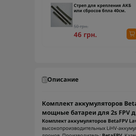
тарей VIFLY
Стреп для крепления АКБ
зарядное
или сбросов бпла 40см.
 1s
50 грн.
46 грн.
Описание
Комплект аккумуляторов BetaF
мощные батареи для 2s FPV др
Комплект аккумуляторов BetaFPV Lav
высокопроизводительных LiHV-аккумул
дронов. Производитель:
BetaFPV
. Кат