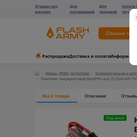
Отзывы про
Для
Для
Услуги 
магазин
поставщиков
тендеров
печати
Каталог това
Распродажа
Доставка и оплата
Информаци
Дроны, РЕБЫ, детекторы
Комплектующие и запч
Комплект аккумуляторов BetaFPV Lava 2S 550mAh 75C 
Все о товаре
Описание
Отзыв
Под заказ