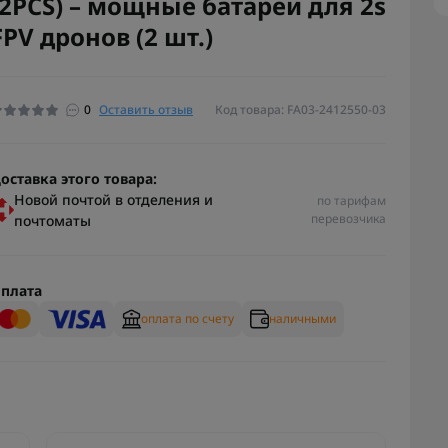
(2PCS) – мощные батареи для 2s
FPV дронов (2 шт.)
0
Оставить отзыв
Код товара: FA03-2412550-03
оставка этого товара:
Новой почтой в отделения и
по тарифам
перевозчика
почтоматы
плата
оплата по счету
наличными