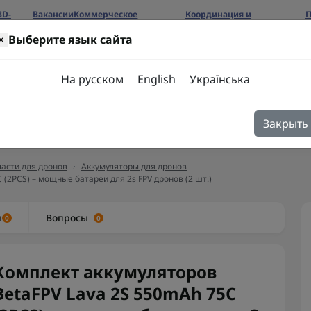
3D-
Вакансии
Коммерческое
Координация и
П
предложение
сотрудничество
б
×
Выберите язык сайта
ров
На русском
English
Українська
Закрыть
я
Блог
Контакты
асти для дронов
Аккумуляторы для дронов
(2PCS) – мощные батареи для 2s FPV дронов (2 шт.)
ы
Вопросы
0
0
Комплект аккумуляторов
BetaFPV Lava 2S 550mAh 75C