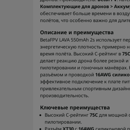
Комплектующие для дронов > Аккум
обеспечивает больше времени в возду
полётов, что особенно важно для длит
Описание и преимущества
BetaFPV LAVA 550mAh 2s использует п
энергетическую плотность примерно на
время полёта. Высокий C-рейтинг в
75
делает реакцию дрона более резкой и
пилотировании и гоночных манёврах.
разъёмом и проводкой
16AWG силико
эффективное подключение к плате пит
привлекательным спортивным дизайн
производительность.
Ключевые преимущества
Высокий C-рейтинг
75C
для мощной о
пилотировании.
Разъём
XT30
с
16AWG
силиконовой п