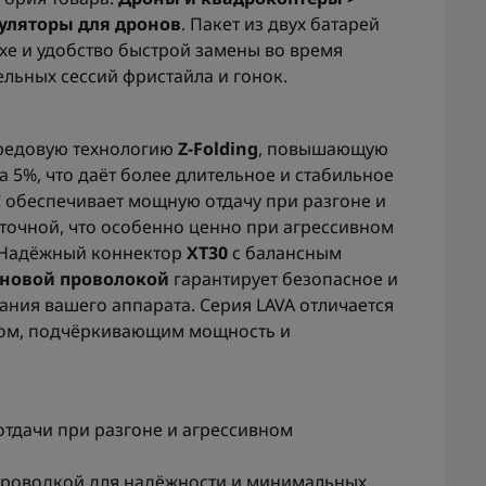
уляторы для дронов
. Пакет из двух батарей
хе и удобство быстрой замены во время
ельных сессий фристайла и гонок.
ередовую технологию
Z-Folding
, повышающую
 5%, что даёт более длительное и стабильное
C
обеспечивает мощную отдачу при разгоне и
 точной, что особенно ценно при агрессивном
 Надёжный коннектор
XT30
с балансным
новой проволокой
гарантирует безопасное и
ания вашего аппарата. Серия LAVA отличается
ом, подчёркивающим мощность и
тдачи при разгоне и агрессивном
роводкой для надёжности и минимальных