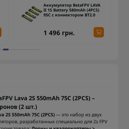
Аккумулятор BetaFPV LAVA
II 1S Battery 580mAh (4PCS)
95C с коннектором BT2.0
1 496 грн.
PV Lava 2S 550mAh 75C (2PCS) –
онов (2 шт.)
a 2S 550mAh 75C (2PCS)
— это набор из двух
яторов, разработанных специально для 2s FPV
егория товара:
Дроны и квадрокоптеры >