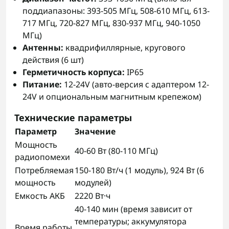
поддиапазоны: 393-505 МГц, 508-610 МГц, 613-
717 МГц, 720-827 МГц, 830-937 МГц, 940-1050
МГц)
Антенны:
квадрифиллярные, кругового
действия (6 шт)
Герметичность корпуса:
IP65
Питание:
12-24V (авто-версия с адаптером 12-
24V и опциональным магнитным крепежом)
Технические параметры
Параметр
Значение
Мощность
40-60 Вт (80-110 МГц)
радиопомехи
Потребляемая
150-180 Вт/ч (1 модуль), 924 Вт (6
мощность
модулей)
Емкость АКБ
2220 Вт·ч
40-140 мин (время зависит от
температуры; аккумулятора
Время работы