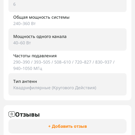
6
Общая мощность системы
240–360 Вт
Мощность одного канала
40–60 Вт
Частоты подавления
290–390 / 393–505 / 508–610 / 720–827 / 830–937 /
940–1050 МГц
Тип антенн
Квадрифилярные (Кругового Действия)
Отзывы
+ Добавить отзыв