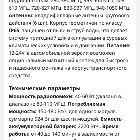
поддиапазонам: 290-390 МГц, 393-505 МГц, 508-
610 МГц, 720-827 МГц, 830-937 МГц, 940-1050 МГц.
Антенны:
квадрифиллярные антенны кругового
действия (6 шт.). Корпус герметичен по классу
IP65
, защищен от пыли и струй воды, что делает
систему пригодной для эксплуатации в суровых
климатических условиях и в движении.
Питание:
12-24V, в автомобильной версии возможен
опциональный магнитный крепеж для быстрого
и надежного монтажа на корпус транспортного
средства.
Технические параметры
Мощность радиопомехи:
40-60 Вт (указано в
диапазоне 80-110 МГц).
Потребляемая
мощность:
150-180 Вт/ч для одного модуля,
суммарно 924 Вт для шести модулей.
Емкость
аккумуляторной батареи:
2220 Вт·ч.
Время
работы:
от 40 до 140 минут в зависимости от