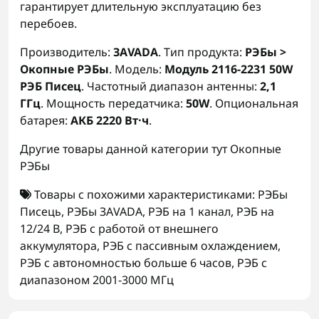
гарантирует длительную эксплуатацию без
перебоев.
Производитель:
ЗАVADA
. Тип продукта:
РЭБы >
Окопные РЭБы
. Модель:
Модуль 2116-2231 50W
РЭБ Писец
. Частотный диапазон антенны:
2,1
ГГц
. Мощность передатчика:
50W
. Опциональная
батарея:
АКБ 2220 Вт·ч
.
Другие товары данной категории тут
Окопные
РЭБы
Товары с похожими характеристиками:
РЭБы
Писець
,
РЭБы ЗАVADA
,
РЭБ на 1 канал
,
РЭБ на
12/24 В
,
РЭБ с работой от внешнего
аккумулятора
,
РЭБ с пассивным охлаждением
,
РЭБ с автономностью больше 6 часов
,
РЭБ с
диапазоном 2001-3000 МГц