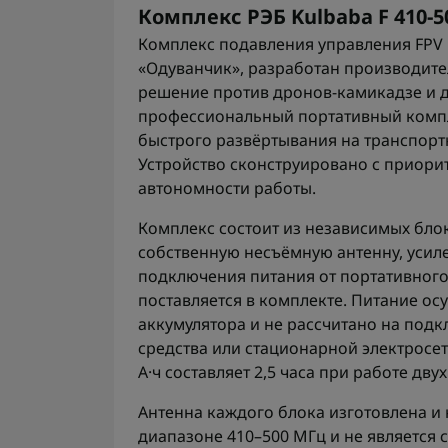
Комплекс РЭБ Kulbaba F 410-
Комплекс подавления управления FPV K
«Одуванчик», разработан производит
решение против дронов-камикадзе и д
профессиональный портативный компл
быстрого развёртывания на транспортн
Устройство сконструировано с приори
автономности работы.
Комплекс состоит из независимых бло
собственную несъёмную антенну, усил
подключения питания от портативного 
поставляется в комплекте. Питание ос
аккумулятора и не рассчитано на подк
средства или стационарной электросет
А·ч составляет 2,5 часа при работе дв
Антенна каждого блока изготовлена и 
диапазоне 410–500 МГц и не является 