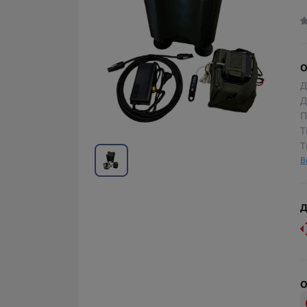
О
Д
Д
П
Т
Т
В
Д
О