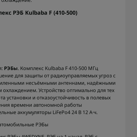
 охлаждение.
кс РЭБ Kulbaba F (410-500)
я:
РЭБы
. Комплекс Kulbaba F 410-500 МГц
ение для защиты от радиоуправляемых угроз с
усиленными несъёмными антеннами, надёжными
 охлаждением. Устройство оптимально для тех
ота установки и отказоустойчивость в полевых
ения времени автономной работы
ьные аккумуляторы LiFePo4 24 В 12 А·ч.
втомобильные РЭБы
ми:
РЭБы AWEDYNE
,
РЭБ на 1 канал
,
РЭБ с