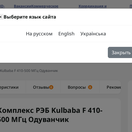
3D-
Вакансии
Коммерческое
Координация и
П
предложение
сотрудничество
б
×
Выберите язык сайта
ров
На русском
English
Українська
Закрыть
я
Блог
Контакты
Kulbaba F 410-500 МГц Одуванчик
еристики
Отзывы
Вопросы
Рекоменду
0
0
Комплекс РЭБ Kulbaba F 410-
500 МГц Одуванчик