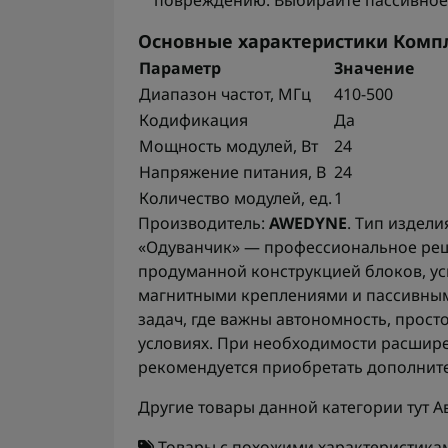
повреждению. Выбирайте пассивное
Основные характеристики Компле
Параметр
Значение
Диапазон частот, МГц
410-500
Кодификация
Да
Мощность модулей, Вт
24
Напряжение питания, В
24
Количество модулей, ед.
1
Производитель:
AWEDYNE
. Тип издели
«Одуванчик» — профессиональное реш
продуманной конструкцией блоков, 
магнитными креплениями и пассивным
задач, где важны автономность, прост
условиях. При необходимости расшир
рекомендуется приобретать дополнител
Другие товары данной категории тут
А
Товары с похожими характеристика