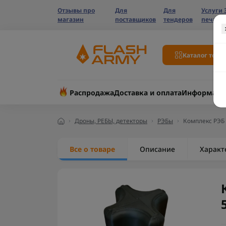
Отзывы про
Для
Для
Услуги 
магазин
поставщиков
тендеров
печати
Каталог това
Распродажа
Доставка и оплата
Информаци
Дроны, РЕБЫ, детекторы
РЭБы
Комплекс РЭБ 
Все о товаре
Описание
Характ