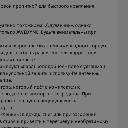
овой пропиткой для быстрого крепления.
зуально похожих на «Одуванчик», однако
 только
AWEDYNE
. Будьте внимательны при
.
ами и встроенными антеннами в одном корпусе
ны должны быть разнесены для корректной
ления снижается.
рмируют «баранкоподобное» поле с уязвимой
я купольной защиты используйте антенны,
ытие.
тора, который идёт в комплекте; не
 под сеть транспортного средства. При
работы доступна опция докупить
торов.
ждением: в дождь, снег или при засорении
 строя и привести к перегреву и необратимому