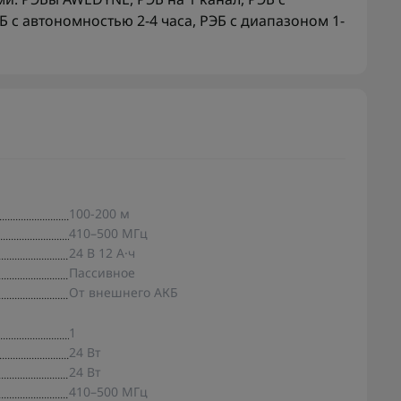
Б с автономностью 2-4 часа
,
РЭБ с диапазоном 1-
100-200 м
410–500 МГц
24 В 12 А·ч
Пассивное
От внешнего АКБ
1
24 Вт
24 Вт
410–500 МГц