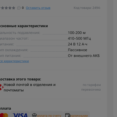
0
Оставить отзыв
Код товара: 2494-
сновные характеристики
альность подавления:
100-200 м
иапазон частот:
410–500 МГц
итание:
24 В 12 А·ч
ип охлаждения:
Пассивное
ип питания:
От внешнего АКБ
се характеристики
оставка этого товара:
Новой почтой в отделения и
по тарифам
перевозчика
почтоматы
плата
оплата по счету
наличными