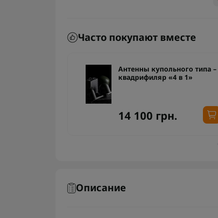
Часто покупают вместе
ьного типа –
Антенны купольного типа –
 в 1»
квадрифиляр «4 в 1»
14 100 грн.
Описание