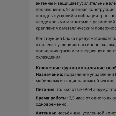
антенны и защищает усилительные эл
подключении. Усиленная конструкция 
погодных условий и вибрации транспо
неодимовыми магнитами с резиновой 
крепления к металлическим поверхнос
Конструкция блока предусматривает п
в полевых условиях: пассивное охлажд
попадания грязи или заедающего венти
охлаждения.
Ключевые функциональные осо
Назначение:
подавление управления F
мобильных и стационарных объектов.
Питание:
только от LiFePo4 аккумулятор
Время работы:
2,5 часа от одного акк
одновременно.
Антенны:
несъёмные, усиленной конст