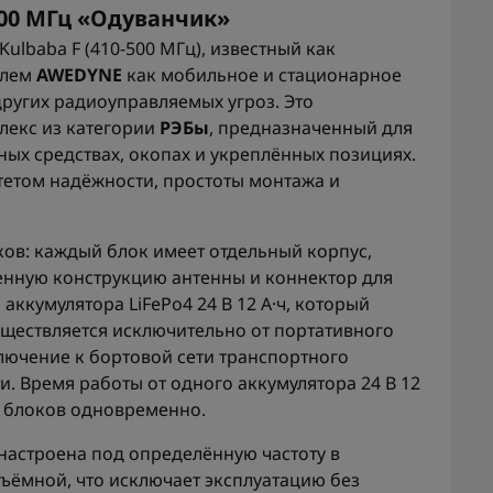
500 МГц «Одуванчик»
ulbaba F (410-500 МГц), известный как
елем
AWEDYNE
как мобильное и стационарное
ругих радиоуправляемых угроз. Это
екс из категории
РЭБы
, предназначенный для
ых средствах, окопах и укреплённых позициях.
тетом надёжности, простоты монтажа и
ков: каждый блок имеет отдельный корпус,
енную конструкцию антенны и коннектор для
аккумулятора LiFePo4 24 В 12 А·ч, который
уществляется исключительно от портативного
лючение к бортовой сети транспортного
и. Время работы от одного аккумулятора 24 В 12
ух блоков одновременно.
настроена под определённую частоту в
съёмной, что исключает эксплуатацию без