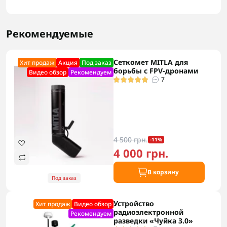
Рекомендуемые
Сеткомет MITLA для
Хит продаж
Акция
Под заказ
борьбы с FPV-дронами
Видео обзор
Рекомендуем
7
4 500 грн.
-11%
4 000 грн.
В корзину
Под заказ
Устройство
Хит продаж
Видео обзор
радиоэлектронной
Рекомендуем
разведки «Чуйка 3.0»