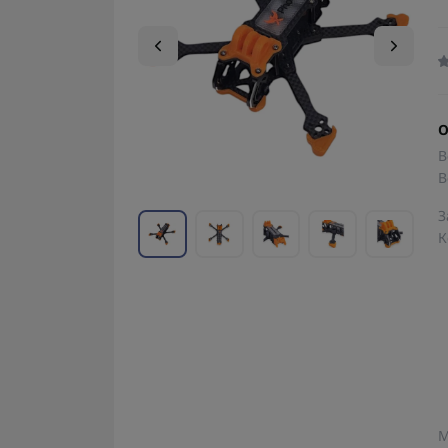
О
В
В
З
К
М