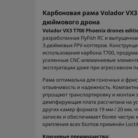
Карбоновая рама Volador VX3 T
дюймового дрона
Volador VX3 T700 Phoenix drones editi
разработанная FlyFish RC и выпущенн
3-дюймовых FPV-коптеров. Конструкция
использования карбона T700, продум
усиленные CNC-алюминиевые элементы
эксплуатации даже при агрессивном п
Рама оптимальна для гоночных и фрис
отзывчивость и надежность. Компактн
упрощают транспортировку и монтаж 
демпфирующая плата рассчитана на устан
других камер формата 19 мм / 20 мм, 
записях и обеспечивает более чистую 
крепления всех болтов применён Loctite
Ключевые преимущества: