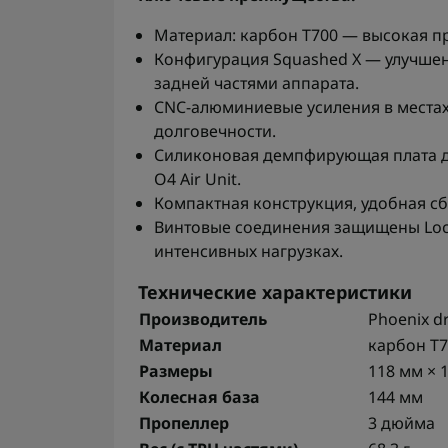
Материал: карбон T700 — высокая пр
Конфигурация Squashed X — улучшен
задней частями аппарата.
CNC-алюминиевые усиления в местах
долговечности.
Силиконовая демпфирующая плата для
O4 Air Unit.
Компактная конструкция, удобная с
Винтовые соединения защищены Loct
интенсивных нагрузках.
Технические характеристики
Производитель
Phoenix dr
Материал
карбон T
Размеры
118 мм × 
Колесная база
144 мм
Пропеллер
3 дюйма