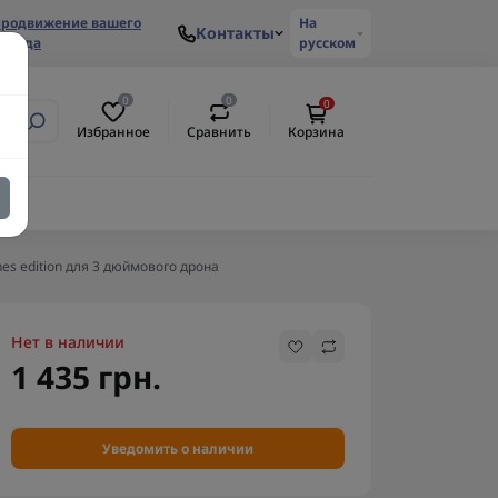
родвижение вашего
На
Контакты
ренда
русском
0
0
0
Избранное
Сравнить
Корзина
es edition для 3 дюймового дрона
Нет в наличии
1 435 грн.
Уведомить о наличии