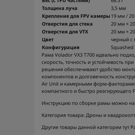
Вес (с TPU частями)
68.3 г
Толщина луча
3,5 мм
Крепление для FPV камеры
19 мм / 2
Отверстия для стека
20 мм × 2
Отверстия для VTX
20 мм × 2
Цвет
черный с
Конфигурация
Squashed 
Рама Volador VX3 T700 идеально подхо
скорость, точность и устойчивость при
решения обеспечивают удобство монта
компонентов и долговечность констру
Air Unit и камерными форм-факторами
компактного и быстро реагирующего F
Инструкцию по сборке рамы можно н
Категория товара: Дроны и квадрокопт
Другие товары данной категории тут
Р