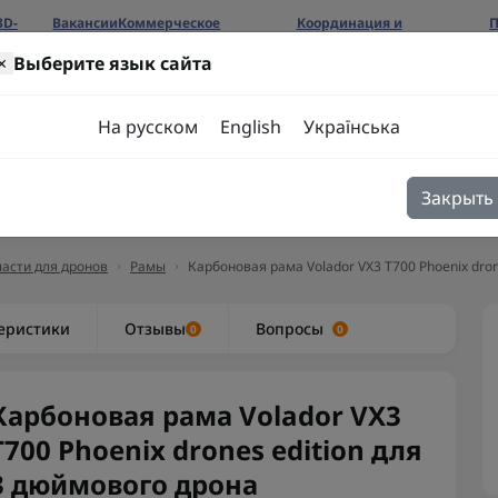
3D-
Вакансии
Коммерческое
Координация и
П
предложение
сотрудничество
б
×
Выберите язык сайта
ров
На русском
English
Українська
Закрыть
я
Блог
Контакты
асти для дронов
Рамы
Карбоновая рама Volador VX3 T700 Phoenix dron
еристики
Отзывы
Вопросы
0
0
Карбоновая рама Volador VX3
T700 Phoenix drones edition для
3 дюймового дрона