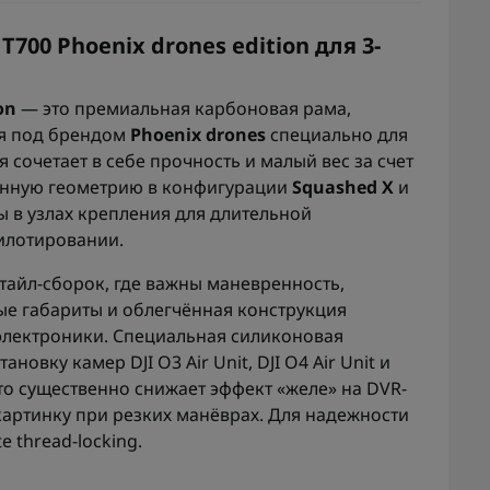
700 Phoenix drones edition для 3-
on
— это премиальная карбоновая рама,
ая под брендом
Phoenix drones
специально для
 сочетает в себе прочность и малый вес за счет
анную геометрию в конфигурации
Squashed X
и
 в узлах крепления для длительной
илотировании.
тайл-сборок, где важны маневренность,
ые габариты и облегчённая конструкция
электроники. Специальная силиконовая
овку камер DJI O3 Air Unit, DJI O4 Air Unit и
что существенно снижает эффект «желе» на DVR-
картинку при резких манёврах. Для надежности
 thread-locking.