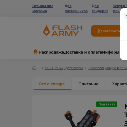
Отзывы про
Для
Для
Услуги 
магазин
поставщиков
тендеров
печати
Каталог това
Распродажа
Доставка и оплата
Информаци
Дроны, РЕБЫ, детекторы
Комплектующие и запч
Все о товаре
Описание
Характ
Под заказ