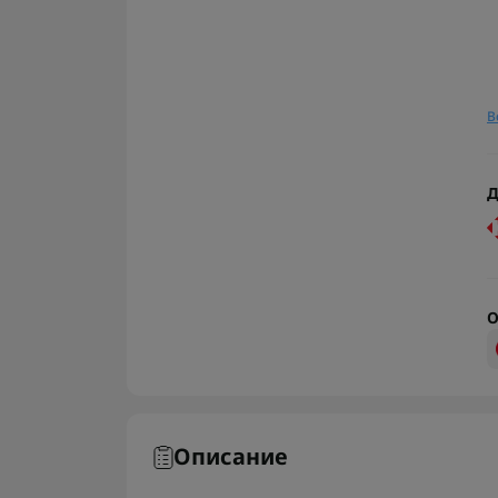
В
Д
О
Описание