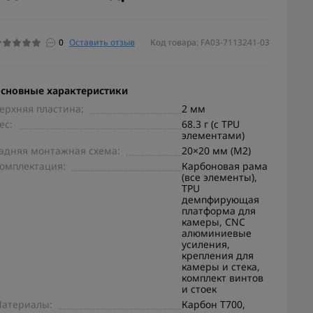
0
Оставить отзыв
Код товара: FA03-7113241-03
сновные характеристики
ерхняя пластина:
2 мм
ес:
68.3 г (с TPU
элементами)
адняя монтажная схема:
20×20 мм (M2)
омплектация:
Карбоновая рама
(все элементы),
TPU
демпфирующая
платформа для
камеры, CNC
алюминиевые
усиления,
крепления для
камеры и стека,
комплект винтов
и стоек
атериалы:
Карбон T700,