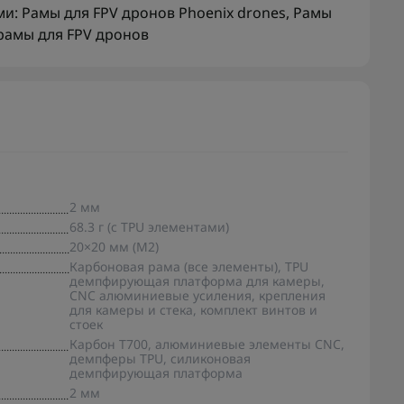
ми:
Рамы для FPV дронов Phoenix drones
,
Рамы
рамы для FPV дронов
2 мм
68.3 г (с TPU элементами)
20×20 мм (M2)
Карбоновая рама (все элементы), TPU
демпфирующая платформа для камеры,
CNC алюминиевые усиления, крепления
для камеры и стека, комплект винтов и
стоек
Карбон T700, алюминиевые элементы CNC,
демпферы TPU, силиконовая
демпфирующая платформа
2 мм