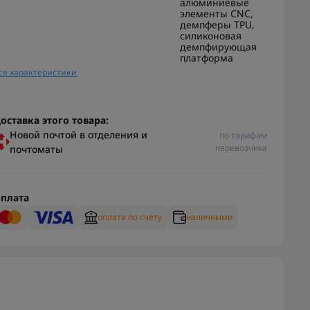
алюминиевые
элементы CNC,
демпферы TPU,
силиконовая
демпфирующая
платформа
се характеристики
оставка этого товара:
Новой почтой в отделения и
по тарифам
перевозчика
почтоматы
плата
оплата по счету
наличными