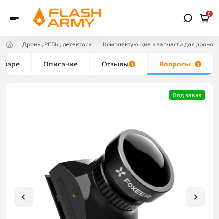
0
Дроны, РЕБЫ, детекторы
Комплектующие и запчасти для дронов
товаре
Описание
Отзывы
Вопросы
0
0
Под заказ