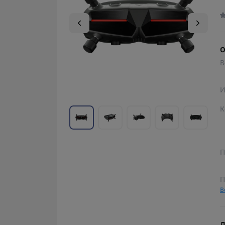
О
В
И
К
П
П
В
Д