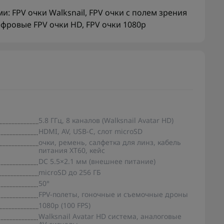
ми:
FPV очки Walksnail
,
FPV очки с полем зрения
фровые FPV очки HD
,
FPV очки 1080p
5.8 ГГц, 8 каналов (Walksnail Avatar HD)
HDMI, AV, USB-C, слот microSD
очки, ремень, салфетка для линз, кабель
питания XT60, кейс
DC 5.5×2.1 мм (внешнее питание)
microSD до 256 ГБ
50°
FPV-полеты, гоночные и съемочные дроны
1080p (100 FPS)
Walksnail Avatar HD система, аналоговые