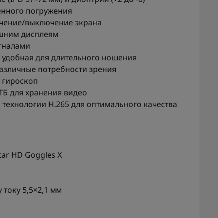
енного погружения
чение/выключение экрана
ешним дисплеям
гналами
, удобная для длительного ношения
азличные потребности зрения
и гироскоп
ГБ для хранения видео
 технологии H.265 для оптимального качества
tar HD Goggles X
 току 5,5×2,1 мм