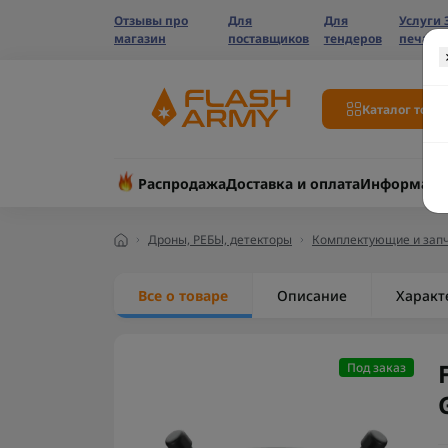
Отзывы про
Для
Для
Услуги 
магазин
поставщиков
тендеров
печати
Каталог това
Распродажа
Доставка и оплата
Информаци
Дроны, РЕБЫ, детекторы
Комплектующие и запч
Все о товаре
Описание
Характ
Под заказ