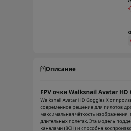
О
Описание
FPV очки Walksnail Avatar HD
Walksnail Avatar HD Goggles X от прои
современное решение для пилотов дро
максимальная чёткость изображения, 
длительных полётах. Эта модель подде
каналами (8CH) и способна воспроизв