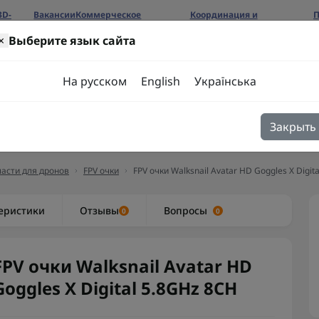
3D-
Вакансии
Коммерческое
Координация и
П
предложение
сотрудничество
б
×
Выберите язык сайта
ров
На русском
English
Українська
Закрыть
я
Блог
Контакты
асти для дронов
FPV очки
FPV очки Walksnail Avatar HD Goggles X Digit
еристики
Отзывы
Вопросы
0
0
FPV очки Walksnail Avatar HD
Goggles X Digital 5.8GHz 8CH