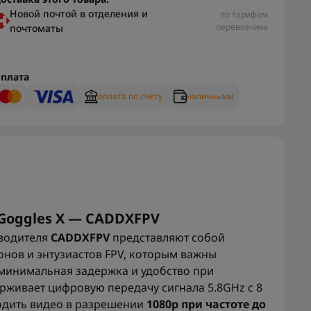
Новой почтой в отделения и
по тарифам
перевозчика
почтоматы
плата
оплата по счету
наличными
 Goggles X — CADDXFPV
зводителя
CADDXFPV
представляют собой
нов и энтузиастов FPV, которым важны
минимальная задержка и удобство при
рживает цифровую передачу сигнала 5.8GHz с 8
одить видео в разрешении
1080p при частоте до