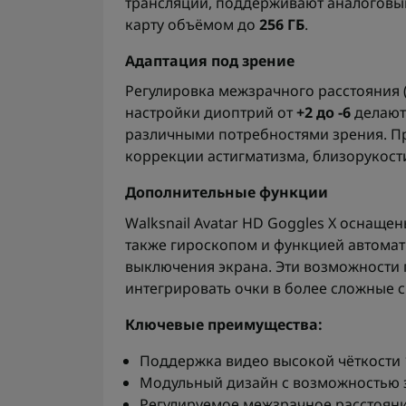
трансляции, поддерживают аналогов
карту объёмом до
256 ГБ
.
Адаптация под зрение
Регулировка межзрачного расстояния 
настройки диоптрий от
+2 до -6
делают
различными потребностями зрения. П
коррекции астигматизма, близорукости
Дополнительные функции
Walksnail Avatar HD Goggles X оснащ
также гироскопом и функцией автома
выключения экрана. Эти возможности
интегрировать очки в более сложные 
Ключевые преимущества:
Поддержка видео высокой чёткости 1
Модульный дизайн с возможностью 
Регулируемое межзрачное расстояние 