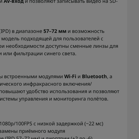
ый
AV-вход
и позволяют записывать видео на SD-
(IPD) в диапазоне
57–72 мм
и возможность
 модель подходящей для пользователей с
ри необходимости доступны сменные линзы для
 или фильтрации синего света.
ены встроенными модулями
Wi-Fi
и
Bluetooth
, а
тического инфракрасного включения/
 повышают удобство использования и позволяют
системы управления и мониторинга полётов.
080p/100FPS с низкой задержкой (~22 мс)
замены приёмного модуля
(IPD 57–72 мм) и диоптрии (+2 до -6)