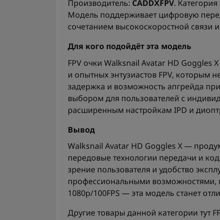
Производитель:
CADDXFPV
. Категория
Модель поддерживает цифровую переда
сочетанием высокоскоростной связи и
Для кого подойдёт эта модель
FPV очки Walksnail Avatar HD Goggles
и опытных энтузиастов FPV, которым н
задержка и возможность апгрейда при
выбором для пользователей с индиви
расширенным настройкам IPD и диопт
Вывод
Walksnail Avatar HD Goggles X — прод
передовые технологии передачи и код
зрение пользователя и удобство эксплу
профессиональными возможностями, 
1080p/100FPS — эта модель станет от
Другие товары данной категории тут
F