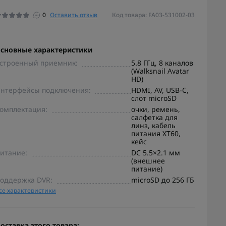
0
Оставить отзыв
Код товара: FA03-531002-03
сновные характеристики
строенный приемник:
5.8 ГГц, 8 каналов
(Walksnail Avatar
HD)
нтерфейсы подключения:
HDMI, AV, USB-C,
слот microSD
омплектация:
очки, ремень,
салфетка для
линз, кабель
питания XT60,
кейс
итание:
DC 5.5×2.1 мм
(внешнее
питание)
оддержка DVR:
microSD до 256 ГБ
се характеристики
оставка этого товара: