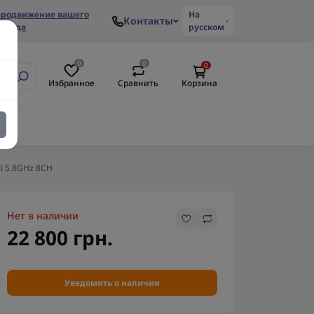
родвижение вашего
На
Контакты
ренда
русском
0
0
0
Избранное
Сравнить
Корзина
al 5.8GHz 8CH
Нет в наличии
22 800 грн.
Уведомить о наличии